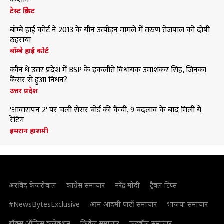
कप्तान
टेस्ट क्रिकेट
बॉम्बे हाई कोर्ट ने 2013 के यौन उत्पीड़न मामले में तरुण तेजपाल को दोषी
ठहराया
बॉम्बे हाई कोर्ट
कौन थे उत्तर प्रदेश में BSP के इकलौते विधायक उमाशंकर सिंह, जिनका
कैंसर से हुआ निधन?
उत्तर प्रदेश
'आवारापन 2' पर चली सेंसर बोर्ड की कैंची, 9 बदलाव के बाद मिली ये
रेटिंग
इमरान हाशमी
अरविंद केजरीवाल
कांग्रेस समाचार
नरेंद्र मोदी
ट्रैवल टिप्स
#NewsBytesExclusive
आम आदमी पार्टी समाचार
भाजपा समाचार
बॉक्स ऑफिस कलेक्शन
क्रिकेट समाचार
फुटबॉल समाचार