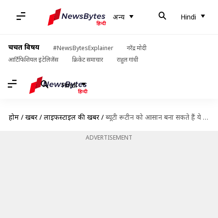
अन्य
Hindi
चर्चित विषय
#NewsBytesExplainer
नरेंद्र मोदी
आर्टिफिशियल इंटेलिजेंस
क्रिकेट समाचार
राहुल गांधी
Hindi
होम
/
खबरें
/
लाइफस्टाइल की खबरें
/
ब्यूटी रूटीन को आसान बना सकते हैं ये 5 ब्यूटी टूल्स, समय की होगी बचत
ADVERTISEMENT