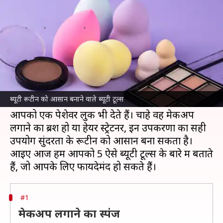
5 ब्यूटी टूल्स, समय की होगी बचत
लेखन
Jul 09, 2026
07:21 pm
अंजली
क्या है खबर?
आजकल बाजार में ऐसे कई सुंदरता बढ़ाने वाले उपकरण
मौजूद हैं, जो खूबसूरती को निखारने में मदद कर सकते हैं।
ब्यूटी रूटीन को आसान बनाने वाले ब्यूटी टूल्स
ये उपकरण न केवल समय की बचत करते हैं, बल्कि
आपको एक पेशेवर लुक भी देते हैं। चाहे वह मेकअप
लगाने का ब्रश हो या हेयर स्ट्रेटनर, इन उपकरणों का सही
उपयोग सुंदरता के रूटीन को आसान बना सकता है।
आइए आज हम आपको 5 ऐसे ब्यूटी टूल्स के बारे में बताते
#1
मेकअप लगाने का स्पंज