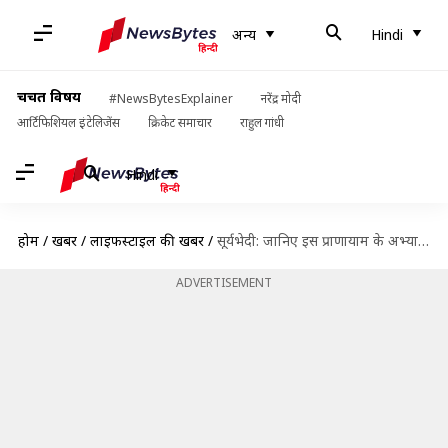
अन्य
Hindi
चर्चित विषय
#NewsBytesExplainer
नरेंद्र मोदी
आर्टिफिशियल इंटेलिजेंस
क्रिकेट समाचार
राहुल गांधी
Hindi
होम
/
खबरें
/
लाइफस्टाइल की खबरें
/
सूर्यभेदी: जानिए इस प्राणायाम के अभ्यास का तरीका, इसके लाभ और अन्य महत्वपूर्ण बातें
ADVERTISEMENT