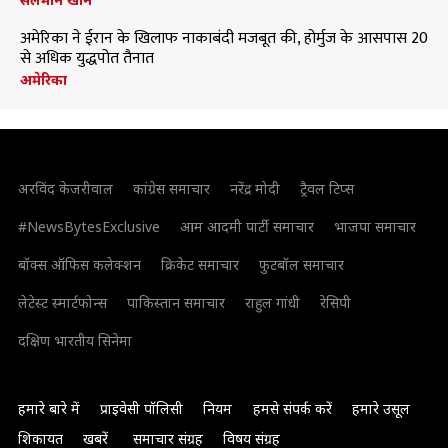
अमेरिका ने ईरान के खिलाफ नाकाबंदी मजबूत की, होर्मुज के आसपास 20
से अधिक युद्धपोत तैनात
अमेरिका
अरविंद केजरीवाल
कांग्रेस समाचार
नरेंद्र मोदी
ट्रैवल टिप्स
#NewsBytesExclusive
आम आदमी पार्टी समाचार
भाजपा समाचार
बॉक्स ऑफिस कलेक्शन
क्रिकेट समाचार
फुटबॉल समाचार
लेटेस्ट स्मार्टफोन्स
पाकिस्तान समाचार
राहुल गांधी
रेसिपी
दक्षिण भारतीय सिनेमा
हमारे बारे में
प्राइवेसी पॉलिसी
नियम
हमसे संपर्क करें
हमारे उसूल
शिकायत
खबरें
समाचार संग्रह
विषय संग्रह