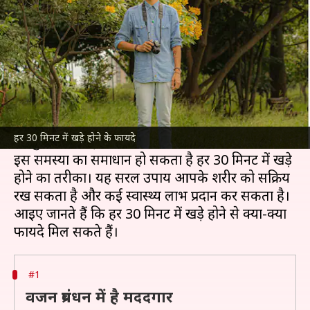
सकते हैं ये स्वास्थ्य लाभ
लेखन
Jul 06, 2026
02:49 pm
अंजली
क्या है खबर?
आजकल की जीवनशैली काफी बदल गई है। हममें से कई
लोग घंटों तक बैठकर काम करते हैं, जिससे हमारी सेहत
हर 30 मिनट में खड़े होने के फायदे
पर बुरा असर पड़ता है।
इस समस्या का समाधान हो सकता है हर 30 मिनट में खड़े
होने का तरीका। यह सरल उपाय आपके शरीर को सक्रिय
रख सकता है और कई स्वास्थ्य लाभ प्रदान कर सकता है।
आइए जानते हैं कि हर 30 मिनट में खड़े होने से क्या-क्या
#1
वजन प्रबंधन में है मददगार