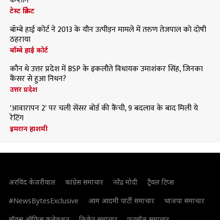
कप्तान
टेस्ट क्रिकेट
बॉम्बे हाई कोर्ट ने 2013 के यौन उत्पीड़न मामले में तरुण तेजपाल को दोषी
ठहराया
बॉम्बे हाई कोर्ट
कौन थे उत्तर प्रदेश में BSP के इकलौते विधायक उमाशंकर सिंह, जिनका
कैंसर से हुआ निधन?
उत्तर प्रदेश
'आवारापन 2' पर चली सेंसर बोर्ड की कैंची, 9 बदलाव के बाद मिली ये
रेटिंग
इमरान हाशमी
अरविंद केजरीवाल
कांग्रेस समाचार
नरेंद्र मोदी
ट्रैवल टिप्स
#NewsBytesExclusive
आम आदमी पार्टी समाचार
भाजपा समाचार
बॉक्स ऑफिस कलेक्शन
क्रिकेट समाचार
फुटबॉल समाचार