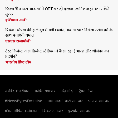
फिल्म 'मैं वापस आऊंगा' ने OTT पर दी दस्तक, जानिए कहां उठा सकेंगे
लुत्फ
इम्तियाज अली
प्रियंका चोपड़ा की हॉलीवुड में बड़ी छलांग, अब ऑस्कर विजेता रसेल क्रो के
साथ मचाएंगी धमाल
एसएस राजामौली
टेस्ट क्रिकेट: गॉल क्रिकेट स्टेडियम में कैसा रहा है भारत और श्रीलंका का
प्रदर्शन?
भारतीय क्रिकेट टीम
अरविंद केजरीवाल
कांग्रेस समाचार
नरेंद्र मोदी
ट्रैवल टिप्स
#NewsBytesExclusive
आम आदमी पार्टी समाचार
भाजपा समाचार
बॉक्स ऑफिस कलेक्शन
क्रिकेट समाचार
फुटबॉल समाचार