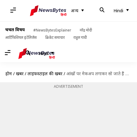
अन्य
Hindi
चर्चित विषय
#NewsBytesExplainer
नरेंद्र मोदी
आर्टिफिशियल इंटेलिजेंस
क्रिकेट समाचार
राहुल गांधी
Hindi
होम
/
खबरें
/
लाइफस्टाइल की खबरें
/
आंखों पर मेकअप लगाकर सो जाते हैं तो हो सकती हैं ये 5 समस्याएं
ADVERTISEMENT