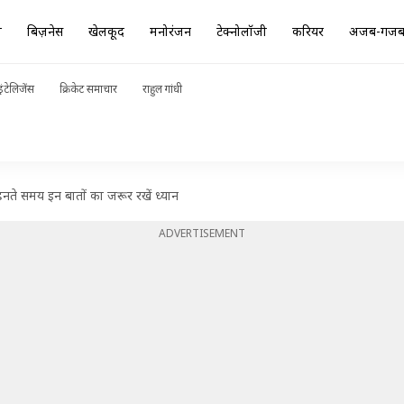
ा
बिज़नेस
खेलकूद
मनोरंजन
टेक्नोलॉजी
करियर
अजब-गज
ंटेलिजेंस
क्रिकेट समाचार
राहुल गांधी
 पहनते समय इन बातों का जरूर रखें ध्यान
ADVERTISEMENT