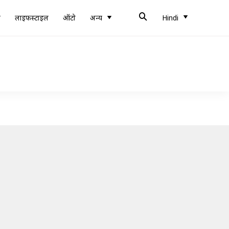
ब
लाइफस्टाइल
ऑटो
अन्य
Hindi