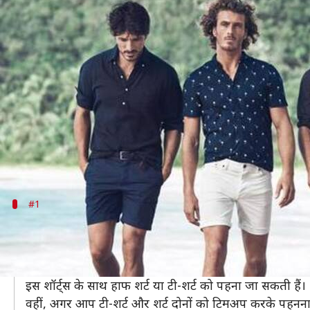
फैशन टिप्स: गर्मियों में लड़के शॉर्ट्स 
लेखन
May 08, 2020
06:59 pm
अंजली
क्या है खबर?
गर्मियों में लड़के जींस पहनना पसंद नहीं करते हैं, क्योंकि जी
गर्मी से बचने और कूल लुक के लिए लड़के शॉर्ट्स पहनना ज्यादा 
खासकर, लॉकडाउन फैशन के लिए तो शॉर्ट्स से बेहतर क्या 
#1
बरमूडा शॉर्ट्स
बरमूडा शॉर्ट्स (Bermuda Shorts) को वॉकिंग या ड्रेस शॉर्ट्
हैं।
इस शॉर्ट्स के साथ हाफ शर्ट या टी-शर्ट को पहना जा सकती हैं।
वहीं, अगर आप टी-शर्ट और शर्ट दोनों को टिमअप करके पहनना च