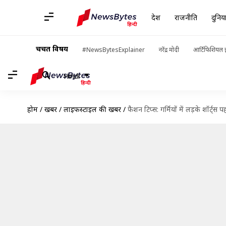
देश
राजनीति
दुनिय
चर्चित विषय
#NewsBytesExplainer
नरेंद्र मोदी
आर्टिफिशियल इ
Hindi
होम
/
खबरें
/
लाइफस्टाइल की खबरें
/
फैशन टिप्स: गर्मियों में लड़के शॉर्ट्स