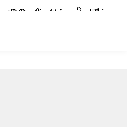
ब
लाइफस्टाइल
ऑटो
अन्य
Hindi