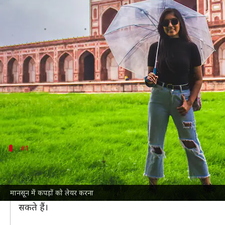
मानसून के दौरान कपड़ों की लेयरिंग क
लेखन
Jul 03, 2026
03:50 pm
सयाली
क्या है खबर?
मानसून
के दौरान कपड़े लेयर करना एक चुनौतीपूर्ण काम हो
भी दिखें।
इस लेख में हम आपको कुछ ऐसे तरीके बताएंगे, जिन्हें अपन
#1
हल्के और जल्दी सूखने वाले कपड़े चुनें
मानसून में कपड़े चुनते समय हल्के और नमी-रोधी कपड़ों का चयन क
मानसून में कपड़ों को लेयर करना
सिंथेटिक कपड़े, जैसे पॉलीस्टर पहनने से बचें, क्योंकि ये 
सकते हैं।