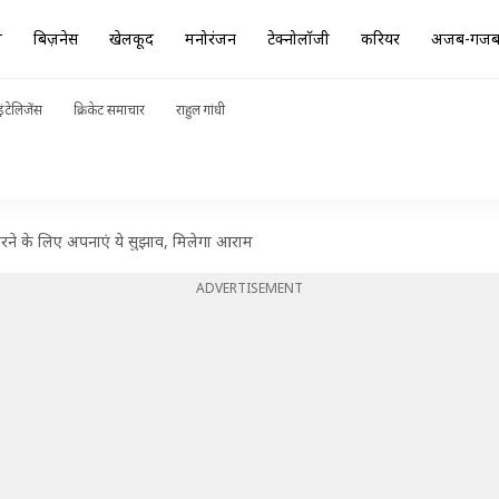
ा
बिज़नेस
खेलकूद
मनोरंजन
टेक्नोलॉजी
करियर
अजब-गज
ंटेलिजेंस
क्रिकेट समाचार
राहुल गांधी
करने के लिए अपनाएं ये सुझाव, मिलेगा आराम
ADVERTISEMENT