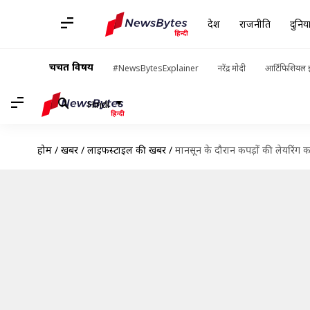
देश
राजनीति
दुनिय
चर्चित विषय
#NewsBytesExplainer
नरेंद्र मोदी
आर्टिफिशियल इ
Hindi
होम
/
खबरें
/
लाइफस्टाइल की खबरें
/
मानसून के दौरान कपड़ों की लेयरिंग 