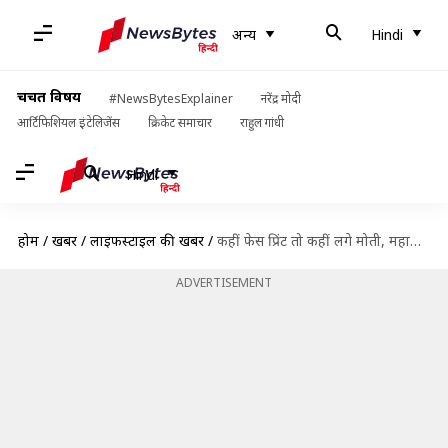
अन्य
Hindi
चर्चित विषय
#NewsBytesExplainer
नरेंद्र मोदी
आर्टिफिशियल इंटेलिजेंस
क्रिकेट समाचार
राहुल गांधी
Hindi
होम
/
खबरें
/
लाइफस्टाइल की खबरें
/
कहीं फेस प्रिंट तो कहीं लगे मोती, महामारी के बीच मास्क पर दिख रही कलाकारी
ADVERTISEMENT