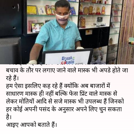
महामारी के बीच मास्क पर दिख रही
कलाकारी
लेखन
May 29, 2020
02:23 pm
अंजली
क्या है खबर?
जिस तरह से फैशन के साथ-साथ आउटफिट डिजाइन
अपग्रेड होते रहते हैं ठीक उसी प्रकार कोरोना वायरस से
बचाव के तौर पर लगाए जाने वाले मास्क भी अपग्रेड होते जा
रहे हैं।
हम ऐसा इसलिए कह रहे हैं क्योंकि अब बाजारों में
साधारण मास्क ही नहीं बल्कि फेस प्रिंट वाले मास्क से
लेकर मोतियों आदि से सजे मास्क भी उपलब्ध हैं जिनको
हर कोई अपनी पसंद के अनुसार अपने लिए चुन सकता
है।