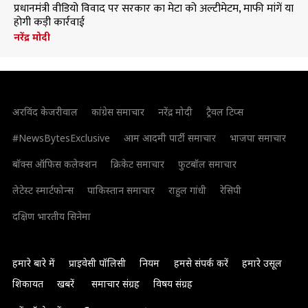
प्रधानमंत्री वीडियो विवाद पर सरकार का मेटा को अल्टीमेटम, माफी मांगें या
होगी कड़ी कार्रवाई
नरेंद्र मोदी
अरविंद केजरीवाल
कांग्रेस समाचार
नरेंद्र मोदी
ट्रैवल टिप्स
#NewsBytesExclusive
आम आदमी पार्टी समाचार
भाजपा समाचार
बॉक्स ऑफिस कलेक्शन
क्रिकेट समाचार
फुटबॉल समाचार
लेटेस्ट स्मार्टफोन्स
पाकिस्तान समाचार
राहुल गांधी
रेसिपी
दक्षिण भारतीय सिनेमा
हमारे बारे में
प्राइवेसी पॉलिसी
नियम
हमसे संपर्क करें
हमारे उसूल
शिकायत
खबरें
समाचार संग्रह
विषय संग्रह