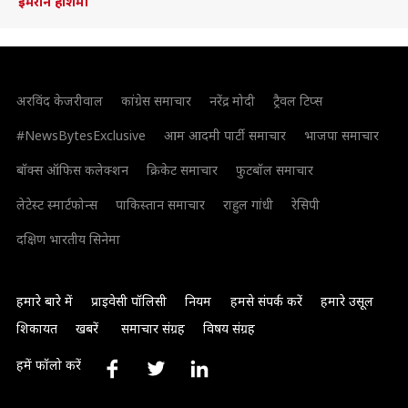
इमरान हाशमी
अरविंद केजरीवाल
कांग्रेस समाचार
नरेंद्र मोदी
ट्रैवल टिप्स
#NewsBytesExclusive
आम आदमी पार्टी समाचार
भाजपा समाचार
बॉक्स ऑफिस कलेक्शन
क्रिकेट समाचार
फुटबॉल समाचार
लेटेस्ट स्मार्टफोन्स
पाकिस्तान समाचार
राहुल गांधी
रेसिपी
दक्षिण भारतीय सिनेमा
हमारे बारे में
प्राइवेसी पॉलिसी
नियम
हमसे संपर्क करें
हमारे उसूल
शिकायत
खबरें
समाचार संग्रह
विषय संग्रह
हमें फॉलो करें