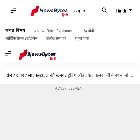
अन्य
Hindi
चर्चित विषय
#NewsBytesExplainer
नरेंद्र मोदी
आर्टिफिशियल इंटेलिजेंस
क्रिकेट समाचार
राहुल गांधी
Hindi
होम
/
खबरें
/
लाइफस्टाइल की खबरें
/
ट्रेंडिंग ऑउटफिट कलर कॉम्बिनेशन जो आपके हर लुक को अट्रैक्टिव बनाने में करेंगे मदद
ADVERTISEMENT