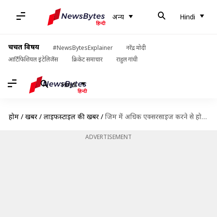
अन्य
Hindi
चर्चित विषय
#NewsBytesExplainer
नरेंद्र मोदी
आर्टिफिशियल इंटेलिजेंस
क्रिकेट समाचार
राहुल गांधी
Hindi
होम
/
खबरें
/
लाइफस्टाइल की खबरें
/
जिम में अधिक एक्सरसाइज करने से हो सकते हैं ये नुकसान, जानिए
ADVERTISEMENT