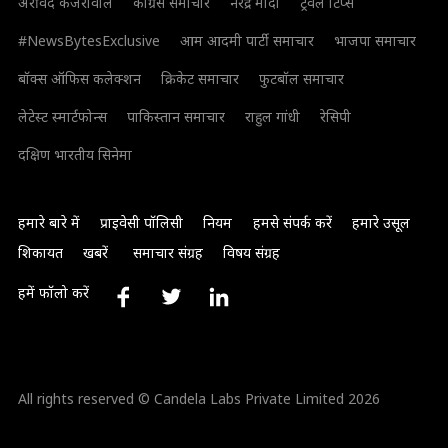
अरविंद केजरीवाल
कांग्रेस समाचार
नरेंद्र मोदी
ट्रैवल टिप्स
#NewsBytesExclusive
आम आदमी पार्टी समाचार
भाजपा समाचार
बॉक्स ऑफिस कलेक्शन
क्रिकेट समाचार
फुटबॉल समाचार
लेटेस्ट स्मार्टफोन्स
पाकिस्तान समाचार
राहुल गांधी
रेसिपी
दक्षिण भारतीय सिनेमा
हमारे बारे में
प्राइवेसी पॉलिसी
नियम
हमसे संपर्क करें
हमारे उसूल
शिकायत
खबरें
समाचार संग्रह
विषय संग्रह
हमें फॉलो करें
All rights reserved © Candela Labs Private Limited 2026