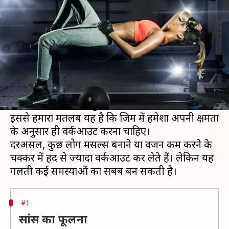
हो सकते हैं ये नुकसान, जानिए
लेखन
Oct 01, 2020
03:59 pm
अंजली
क्या है खबर?
हम यह सलाह आपको बिल्कुल भी नहीं देंगे कि आप जिम
जाना बंद कर दें, लेकिन जिम जाकर बहुत अधिक
वर्कआउट करने से भी कुछ भला नहीं होता है।
इससे हमारा मतलब यह है कि जिम में हमेशा अपनी क्षमता
के अनुसार ही वर्कआउट करना चाहिए।
दरअसल, कुछ लोग मसल्‍स बनाने या वजन कम करने के
चक्‍कर में हद से ज्‍यादा वर्कआउट कर लेते हैं। लेकिन यह
#1
सांस का फूलना