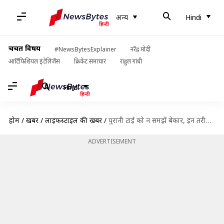
अन्य
Hindi
चर्चित विषय
#NewsBytesExplainer
नरेंद्र मोदी
आर्टिफिशियल इंटेलिजेंस
क्रिकेट समाचार
राहुल गांधी
Hindi
होम
/
खबरें
/
लाइफस्टाइल की खबरें
/
पुरानी टाई को न समझें बेकार, इन तरीकों से करें दोबारा इस्तेमाल
ADVERTISEMENT