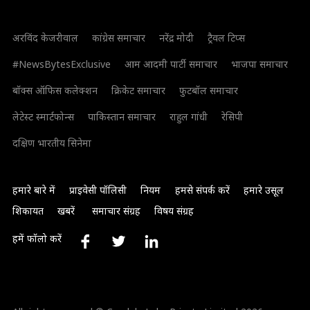
अरविंद केजरीवाल
कांग्रेस समाचार
नरेंद्र मोदी
ट्रैवल टिप्स
#NewsBytesExclusive
आम आदमी पार्टी समाचार
भाजपा समाचार
बॉक्स ऑफिस कलेक्शन
क्रिकेट समाचार
फुटबॉल समाचार
लेटेस्ट स्मार्टफोन्स
पाकिस्तान समाचार
राहुल गांधी
रेसिपी
दक्षिण भारतीय सिनेमा
हमारे बारे में
प्राइवेसी पॉलिसी
नियम
हमसे संपर्क करें
हमारे उसूल
शिकायत
खबरें
समाचार संग्रह
विषय संग्रह
हमें फॉलो करें