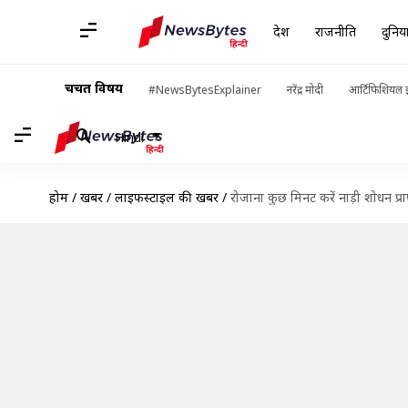
देश
राजनीति
दुनिय
चर्चित विषय
#NewsBytesExplainer
नरेंद्र मोदी
आर्टिफिशियल इ
Hindi
होम
/
खबरें
/
लाइफस्टाइल की खबरें
/
रोजाना कुछ मिनट करें नाड़ी शोधन प्रा