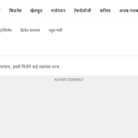
ा
बिज़नेस
खेलकूद
मनोरंजन
टेक्नोलॉजी
करियर
अजब-गज
ंटेलिजेंस
क्रिकेट समाचार
राहुल गांधी
णायाम, इससे मिलेंगे कई स्वास्थ्य लाभ
ADVERTISEMENT