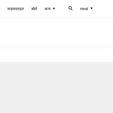
ब
लाइफस्टाइल
ऑटो
अन्य
Hindi