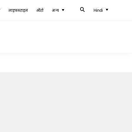
ब
लाइफस्टाइल
ऑटो
अन्य
Hindi