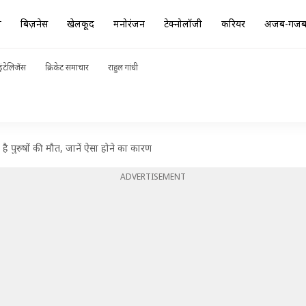
ा
बिज़नेस
खेलकूद
मनोरंजन
टेक्नोलॉजी
करियर
अजब-गज
ंटेलिजेंस
क्रिकेट समाचार
राहुल गांधी
है पुरुषों की मौत, जानें ऐसा होने का कारण
ADVERTISEMENT