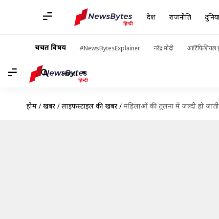
देश
राजनीति
दुनिय
चर्चित विषय
#NewsBytesExplainer
नरेंद्र मोदी
आर्टिफिशियल इ
Hindi
होम
/
खबरें
/
लाइफस्टाइल की खबरें
/
महिलाओं की तुलना में जल्दी हो जाती 