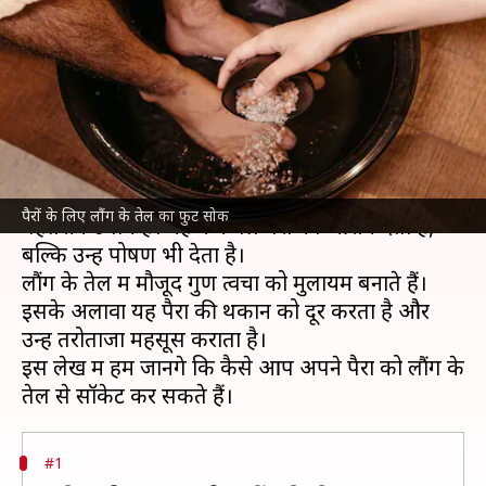
के लिए बनाएं लौंग के तेल का फुट
सोक
लेखन
Jul 09, 2026
05:21 pm
अंजली
क्या है खबर?
पैरों की देखभाल के लिए लौंग के तेल का इस्तेमाल एक
पैरों के लिए लौंग के तेल का फुट सोक
बेहतरीन उपाय है। यह न केवल पैरों को आराम देता है,
बल्कि उन्हें पोषण भी देता है।
लौंग के तेल में मौजूद गुण त्वचा को मुलायम बनाते हैं।
इसके अलावा यह पैरों की थकान को दूर करता है और
उन्हें तरोताजा महसूस कराता है।
इस लेख में हम जानेंगे कि कैसे आप अपने पैरों को लौंग के
#1