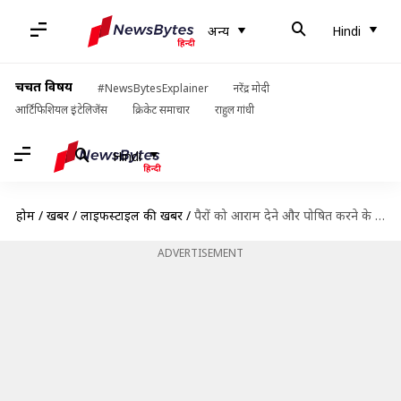
अन्य
Hindi
चर्चित विषय
#NewsBytesExplainer
नरेंद्र मोदी
आर्टिफिशियल इंटेलिजेंस
क्रिकेट समाचार
राहुल गांधी
Hindi
होम
/
खबरें
/
लाइफस्टाइल की खबरें
/
पैरों को आराम देने और पोषित करने के लिए बनाएं लौंग के तेल का फुट सोक
ADVERTISEMENT