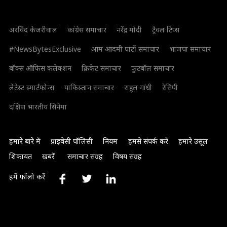
अरविंद केजरीवाल
कांग्रेस समाचार
नरेंद्र मोदी
ट्रैवल टिप्स
#NewsBytesExclusive
आम आदमी पार्टी समाचार
भाजपा समाचार
बॉक्स ऑफिस कलेक्शन
क्रिकेट समाचार
फुटबॉल समाचार
लेटेस्ट स्मार्टफोन्स
पाकिस्तान समाचार
राहुल गांधी
रेसिपी
दक्षिण भारतीय सिनेमा
हमारे बारे में
प्राइवेसी पॉलिसी
नियम
हमसे संपर्क करें
हमारे उसूल
शिकायत
खबरें
समाचार संग्रह
विषय संग्रह
हमें फॉलो करें