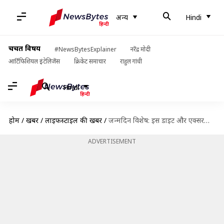
अन्य
Hindi
चर्चित विषय
#NewsBytesExplainer
नरेंद्र मोदी
आर्टिफिशियल इंटेलिजेंस
क्रिकेट समाचार
राहुल गांधी
Hindi
होम
/
खबरें
/
लाइफस्टाइल की खबरें
/
जन्मदिन विशेष: इस डाइट और एक्सरसाइज से फिट रहती हैं कैटरीना कैफ, जानें फिटनेस का राज
ADVERTISEMENT