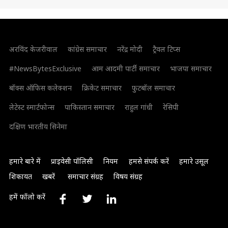
अरविंद केजरीवाल
कांग्रेस समाचार
नरेंद्र मोदी
ट्रैवल टिप्स
#NewsBytesExclusive
आम आदमी पार्टी समाचार
भाजपा समाचार
बॉक्स ऑफिस कलेक्शन
क्रिकेट समाचार
फुटबॉल समाचार
लेटेस्ट स्मार्टफोन्स
पाकिस्तान समाचार
राहुल गांधी
रेसिपी
दक्षिण भारतीय सिनेमा
हमारे बारे में
प्राइवेसी पॉलिसी
नियम
हमसे संपर्क करें
हमारे उसूल
शिकायत
खबरें
समाचार संग्रह
विषय संग्रह
हमें फॉलो करें