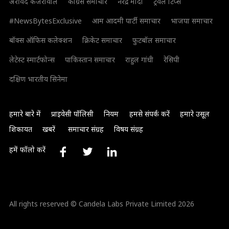
अरविंद केजरीवाल
कांग्रेस समाचार
नरेंद्र मोदी
ट्रैवल टिप्स
#NewsBytesExclusive
आम आदमी पार्टी समाचार
भाजपा समाचार
बॉक्स ऑफिस कलेक्शन
क्रिकेट समाचार
फुटबॉल समाचार
लेटेस्ट स्मार्टफोन्स
पाकिस्तान समाचार
राहुल गांधी
रेसिपी
दक्षिण भारतीय सिनेमा
हमारे बारे में
प्राइवेसी पॉलिसी
नियम
हमसे संपर्क करें
हमारे उसूल
शिकायत
खबरें
समाचार संग्रह
विषय संग्रह
हमें फॉलो करें
All rights reserved © Candela Labs Private Limited 2026