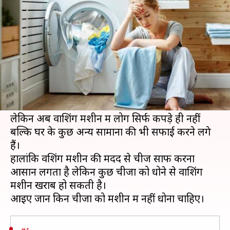
चीजें, खराब होने हो सकता है खतरा
लेखन
May 16, 2020
02:04 pm
अंजली
क्या है खबर?
आज के समय में वाशिंग मशीन हर घर की जरूरत बन गई
है क्योंकि इसके इस्तेमाल से कपड़े धोने काफी आसान हो
गए हैं।
लेकिन अब वाशिंग मशीन में लोग सिर्फ कपड़े ही नहीं
बल्कि घर के कुछ अन्य सामानों की भी सफाई करने लगे
हैं।
हालांकि वशिंग मशीन की मदद से चीजें साफ करना
आसान लगता है लेकिन कुछ चीजों को धोने से वाशिंग
मशीन खराब हो सकती है।