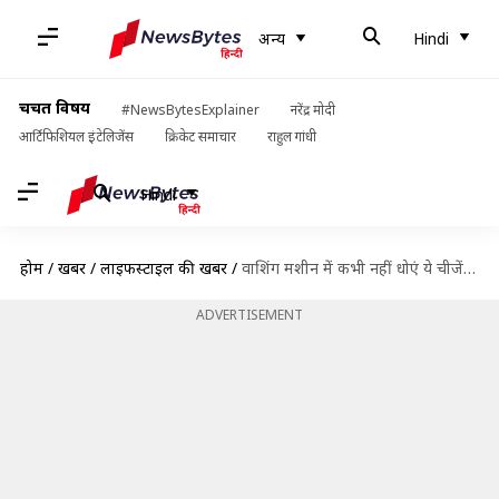
अन्य
Hindi
चर्चित विषय
#NewsBytesExplainer
नरेंद्र मोदी
आर्टिफिशियल इंटेलिजेंस
क्रिकेट समाचार
राहुल गांधी
Hindi
होम
/
खबरें
/
लाइफस्टाइल की खबरें
/
वाशिंग मशीन में कभी नहीं धोएं ये चीजें, खराब होने हो सकता है खतरा
ADVERTISEMENT