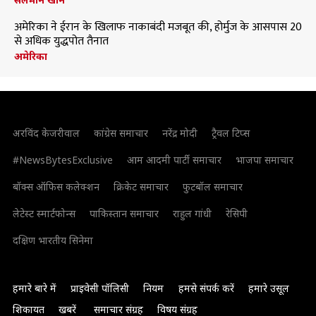
अमेरिका ने ईरान के खिलाफ नाकाबंदी मजबूत की, होर्मुज के आसपास 20
से अधिक युद्धपोत तैनात
अमेरिका
अरविंद केजरीवाल
कांग्रेस समाचार
नरेंद्र मोदी
ट्रैवल टिप्स
#NewsBytesExclusive
आम आदमी पार्टी समाचार
भाजपा समाचार
बॉक्स ऑफिस कलेक्शन
क्रिकेट समाचार
फुटबॉल समाचार
लेटेस्ट स्मार्टफोन्स
पाकिस्तान समाचार
राहुल गांधी
रेसिपी
दक्षिण भारतीय सिनेमा
हमारे बारे में
प्राइवेसी पॉलिसी
नियम
हमसे संपर्क करें
हमारे उसूल
शिकायत
खबरें
समाचार संग्रह
विषय संग्रह