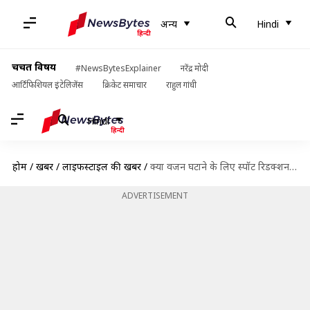
अन्य
Hindi
चर्चित विषय
#NewsBytesExplainer
नरेंद्र मोदी
आर्टिफिशियल इंटेलिजेंस
क्रिकेट समाचार
राहुल गांधी
Hindi
होम
/
खबरें
/
लाइफस्टाइल की खबरें
/
क्या वजन घटाने के लिए स्पॉट रिडक्शन है कारगर? आइए जानते हैं इस मिथक की सच्चाई
ADVERTISEMENT