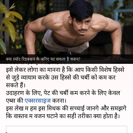
रिडक्शन है कारगर? आइए जानते हैं
इस मिथक की सच्चाई
लेखन
Sep 29, 2024
02:04 pm
सयाली
क्या है खबर?
फिटनेस और
वजन घटाने
के बारे में कई मिथक प्रचलित हैं,
क्या स्पॉट रिडक्शन के जरिए घट सकता है वजन?
जिनमें से एक है स्पॉट रिडक्शन।
इसे लेकर लोगों का मानना है कि आप किसी विशेष हिस्से
से जुड़े व्यायाम करके उस हिस्से की चर्बी को कम कर
सकते हैं।
उदाहरण के लिए, पेट की चर्बी कम करने के लिए केवल
एब्स की
एक्सरसाइज
करना।
इस लेख में हम इस मिथक की सच्चाई जानेंगे और समझेंगे