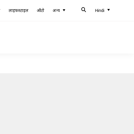
ब
लाइफस्टाइल
ऑटो
अन्य
Hindi