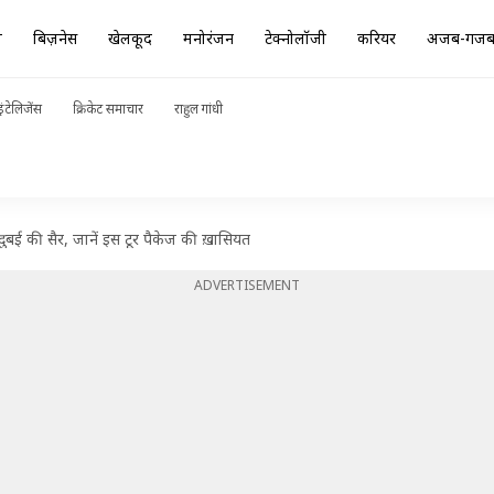
ा
बिज़नेस
खेलकूद
मनोरंजन
टेक्नोलॉजी
करियर
अजब-गज
ंटेलिजेंस
क्रिकेट समाचार
राहुल गांधी
ुबई की सैर, जानें इस टूर पैकेज की ख़ासियत
ADVERTISEMENT