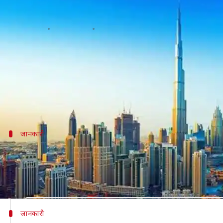
IRCTC 50,000 रुपये में करा रहा है दुब
लेखन
Nov 26, 2019
08:44 pm
प्रदीप मौर्य
क्या है खबर?
घूमने-फिरने वाले कई लोगों को विदेश घूमने का भी शौक होता
अगर इन दिनों आप विदेश घूमने की योजना बना रहे हैं, तो
जानकारी
मुंबई से 21 दिसंबर को शुरू होगा टूर
बता दें कि डैजलिंग दुबई टूर की शुरुआत मुंबई से होगी। टू
शानदार मौका हो सकता है।
जानकारी