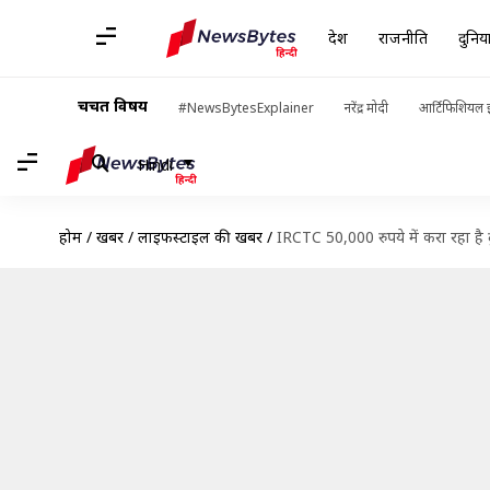
देश
राजनीति
दुनिय
चर्चित विषय
#NewsBytesExplainer
नरेंद्र मोदी
आर्टिफिशियल इ
Hindi
होम
/
खबरें
/
लाइफस्टाइल की खबरें
/
IRCTC 50,000 रुपये में करा रहा है द