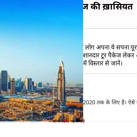
ई की सैर, जानें इस टूर पैकेज की ख़ासियत
 है, लेकिन बजट की वजह से ज़्यादातर लोग अपना ये सपना पूरा न
 आपको बता दें कि IRCTC दुबई का एक शानदार टूर पैकेज लेकर
र 21 दिसंबर, 2019 से शुरू होकर 25 जनवरी, 2020 तक के लिए है। ऐ
आपने
12%
पढ़ लिया है