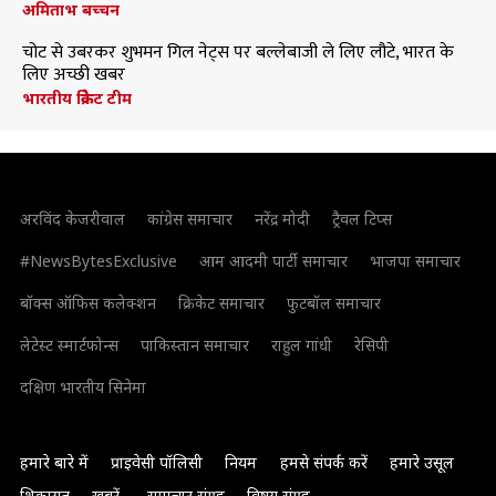
अमिताभ बच्चन
चोट से उबरकर शुभमन गिल नेट्स पर बल्लेबाजी ले लिए लौटे, भारत के
लिए अच्छी खबर
भारतीय क्रिकेट टीम
अरविंद केजरीवाल
कांग्रेस समाचार
नरेंद्र मोदी
ट्रैवल टिप्स
#NewsBytesExclusive
आम आदमी पार्टी समाचार
भाजपा समाचार
बॉक्स ऑफिस कलेक्शन
क्रिकेट समाचार
फुटबॉल समाचार
लेटेस्ट स्मार्टफोन्स
पाकिस्तान समाचार
राहुल गांधी
रेसिपी
दक्षिण भारतीय सिनेमा
हमारे बारे में
प्राइवेसी पॉलिसी
नियम
हमसे संपर्क करें
हमारे उसूल
शिकायत
खबरें
समाचार संग्रह
विषय संग्रह