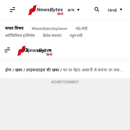
अन्य
Hindi
चर्चित विषय
#NewsBytesExplainer
नरेंद्र मोदी
आर्टिफिशियल इंटेलिजेंस
क्रिकेट समाचार
राहुल गांधी
Hindi
होम
/
खबरें
/
लाइफस्टाइल की खबरें
/
घर पर बेहद आसानी से बनाया जा सकता है स्वादिष्ट और क्रिस्पी स्पाइरल आलू
ADVERTISEMENT