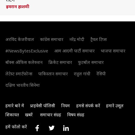
रेटिंग
इमरान हाशमी
अरविंद केजरीवाल
कांग्रेस समाचार
नरेंद्र मोदी
ट्रैवल टिप्स
#NewsBytesExclusive
आम आदमी पार्टी समाचार
भाजपा समाचार
बॉक्स ऑफिस कलेक्शन
क्रिकेट समाचार
फुटबॉल समाचार
लेटेस्ट स्मार्टफोन्स
पाकिस्तान समाचार
राहुल गांधी
रेसिपी
दक्षिण भारतीय सिनेमा
हमारे बारे में
प्राइवेसी पॉलिसी
नियम
हमसे संपर्क करें
हमारे उसूल
शिकायत
खबरें
समाचार संग्रह
विषय संग्रह
हमें फॉलो करें