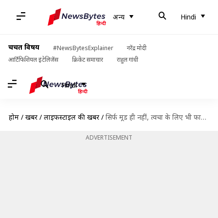
अन्य
Hindi
चर्चित विषय
#NewsBytesExplainer
नरेंद्र मोदी
आर्टिफिशियल इंटेलिजेंस
क्रिकेट समाचार
राहुल गांधी
Hindi
होम
/
खबरें
/
लाइफस्टाइल की खबरें
/
सिर्फ मूड ही नहीं, त्वचा के लिए भी फायदेमंद है कॉफी
ADVERTISEMENT