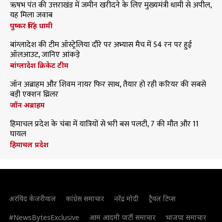
ऋषभ पंत की उत्तराखंड में जमीन खरीदने के लिए मुख्यमंत्री धामी से अपील,
यह मिला जवाब
पुष्कर सिंह धामी
बांग्लादेश की टीम ऑस्ट्रेलिया दौरे पर अभ्यास मैच में 54 रन पर हुई
ऑलआउट, जानिए आंकड़े
बांग्लादेश क्रिकेट टीम
जॉन अब्राहम और शिवम नायर फिर साथ, तैयार हो रही करियर की सबसे
बड़ी एक्शन थ्रिलर
जॉन अब्राहम
हिमाचल प्रदेश के चंबा में यात्रियों से भरी बस पलटी, 7 की मौत और 11
घायल
हिमाचल प्रदेश
अरविंद केजरीवाल
कांग्रेस समाचार
नरेंद्र मोदी
ट्रैवल टिप्स
#NewsBytesExclusive
आम आदमी पार्टी समाचार
भाजपा समाचार