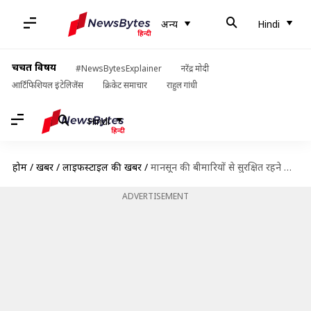
अन्य
Hindi
चर्चित विषय
#NewsBytesExplainer
नरेंद्र मोदी
आर्टिफिशियल इंटेलिजेंस
क्रिकेट समाचार
राहुल गांधी
Hindi
होम
/
खबरें
/
लाइफस्टाइल की खबरें
/
मानसून की बीमारियों से सुरक्षित रहने के लिए रोजाना पिएं ये हर्बल चाय, मजबूत होगी इम्यूनिटी
ADVERTISEMENT