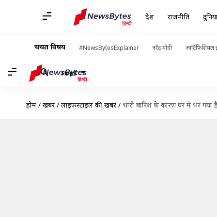
देश
राजनीति
दुनिय
चर्चित विषय
#NewsBytesExplainer
नरेंद्र मोदी
आर्टिफिशियल इ
Hindi
होम
/
खबरें
/
लाइफस्टाइल की खबरें
/
भारी बारिश के कारण घर में भर गया ह