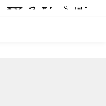
ब
लाइफस्टाइल
ऑटो
अन्य
Hindi