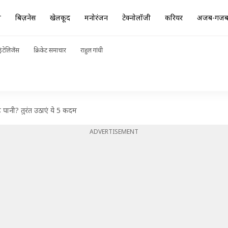
ा
बिज़नेस
खेलकूद
मनोरंजन
टेक्नोलॉजी
करियर
अजब-गज
ंटेलिजेंस
क्रिकेट समाचार
राहुल गांधी
ै पानी? तुरंत उठाएं ये 5 कदम
ADVERTISEMENT