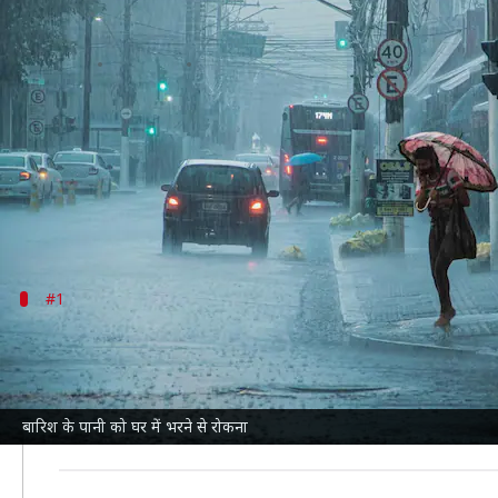
भारी बारिश के कारण घर में भर गया है 
लेखन
Jul 07, 2026
03:13 pm
सयाली
क्या है खबर?
मानसून
के दौरान भारी बारिश से जल भराव की समस्या होती है
जल भराव के कारण घर के फर्श, दीवारों और फर्नीचर को नुकस
#1
पानी निकालने की व्यवस्था का रखें ध्यान
पानी निकालने की व्यवस्था का ध्यान रखना बहुत जरूरी है। न
अगर किसी कारण से नाली बंद हो जाए तो उसे तुरंत साफ कराएं।
बारिश के पानी को घर में भरने से रोकना
इनसे पानी को जमीन में सोखने में मदद मिल सकती है।