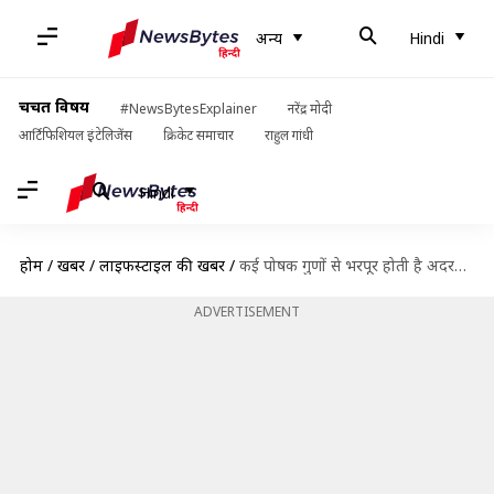
अन्य
Hindi
चर्चित विषय
#NewsBytesExplainer
नरेंद्र मोदी
आर्टिफिशियल इंटेलिजेंस
क्रिकेट समाचार
राहुल गांधी
Hindi
होम
/
खबरें
/
लाइफस्टाइल की खबरें
/
कई पोषक गुणों से भरपूर होती है अदरक नींबू वाली चाय, जानें इसके अद्भुत फायदे
ADVERTISEMENT