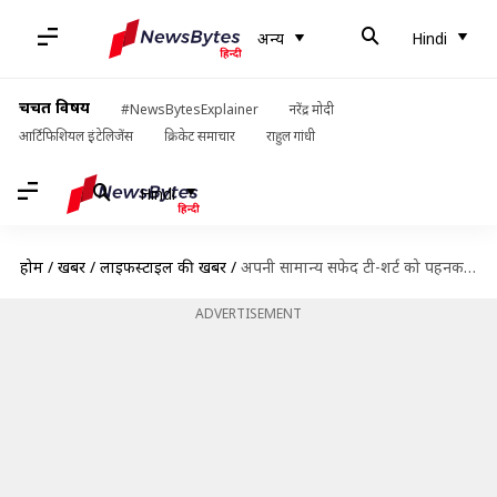
अन्य
Hindi
चर्चित विषय
#NewsBytesExplainer
नरेंद्र मोदी
आर्टिफिशियल इंटेलिजेंस
क्रिकेट समाचार
राहुल गांधी
Hindi
होम
/
खबरें
/
लाइफस्टाइल की खबरें
/
अपनी सामान्य सफेद टी-शर्ट को पहनकर बनें स्टाइलिश, ये पांच तरीके करें ट्राई
ADVERTISEMENT