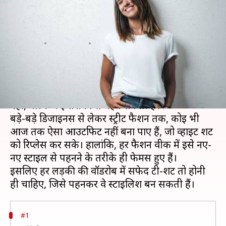
पहनकर बनें स्टाइलिश, ये पांच तरीके
करें ट्राई
लेखन
Apr 08, 2020
07:43 pm
अंजली
क्या है खबर?
अगर आपके पास सफेद टी-शर्ट है तो आप उसे एक या दो
नहीं, बल्कि कई तरीकों से पहन सकती हैं।
बड़े-बड़े डिजाइनर्स से लेकर स्ट्रीट फैशन तक, कोई भी
आज तक ऐसा आउटफिट नहीं बना पाए हैं, जो व्हाइट शर्ट
को रिप्लेस कर सके। हालांकि, हर फैशन वीक में इसे नए-
नए स्टाइल से पहनने के तरीके ही फेमस हुए हैं।
इसलिए हर लड़की की वॉर्डरोब में सफेद टी-शर्ट तो होनी
#1