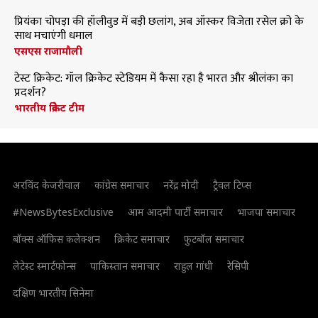
प्रियंका चोपड़ा की हॉलीवुड में बड़ी छलांग, अब ऑस्कर विजेता रसेल क्रो के
साथ मचाएंगी धमाल
एसएस राजामौली
टेस्ट क्रिकेट: गॉल क्रिकेट स्टेडियम में कैसा रहा है भारत और श्रीलंका का
प्रदर्शन?
भारतीय क्रिकेट टीम
अरविंद केजरीवाल
कांग्रेस समाचार
नरेंद्र मोदी
ट्रैवल टिप्स
#NewsBytesExclusive
आम आदमी पार्टी समाचार
भाजपा समाचार
बॉक्स ऑफिस कलेक्शन
क्रिकेट समाचार
फुटबॉल समाचार
लेटेस्ट स्मार्टफोन्स
पाकिस्तान समाचार
राहुल गांधी
रेसिपी
दक्षिण भारतीय सिनेमा