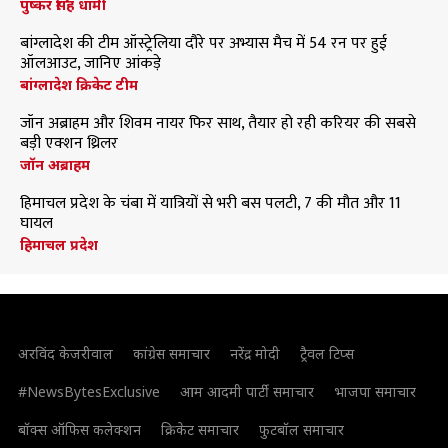
पुष्कर सिंह धामी
बांग्लादेश की टीम ऑस्ट्रेलिया दौरे पर अभ्यास मैच में 54 रन पर हुई
ऑलआउट, जानिए आंकड़े
बांग्लादेश क्रिकेट टीम
जॉन अब्राहम और शिवम नायर फिर साथ, तैयार हो रही करियर की सबसे
बड़ी एक्शन थ्रिलर
जॉन अब्राहम
हिमाचल प्रदेश के चंबा में यात्रियों से भरी बस पलटी, 7 की मौत और 11
घायल
हिमाचल प्रदेश
अरविंद केजरीवाल
कांग्रेस समाचार
नरेंद्र मोदी
ट्रैवल टिप्स
#NewsBytesExclusive
आम आदमी पार्टी समाचार
भाजपा समाचार
बॉक्स ऑफिस कलेक्शन
क्रिकेट समाचार
फुटबॉल समाचार