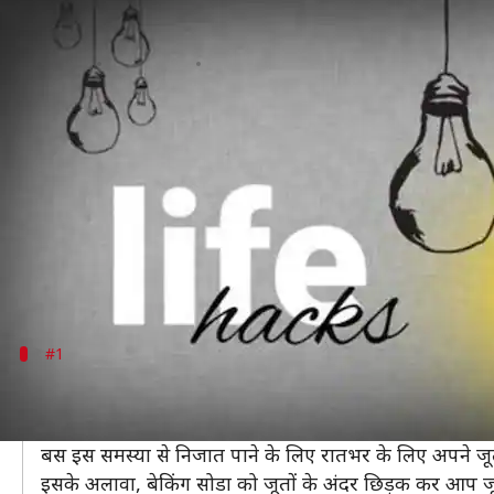
जीवन को आसान बना देंगे ये पांच लाइफ
लेखन
Mar 29, 2020
08:05 am
अंजली
क्या है खबर?
जीवन कई छोटी-बड़ी समस्याओं से घिरा हुआ है। ऐसे में उन
पाया जा सकता है।
साफ शब्दों में कहा जाए तो कुछ समस्याओं का हल आप बहु
इसलिए आज हम आपको कुछ ऐसे लाइफ हैक बताने जा रहे हैं
#1
इस तरह बदबूदार जूतों से पाएं निजात
बदबूदार जूते हर किसी के लिए एक समस्या है।
बस इस समस्या से निजात पाने के लिए रातभर के लिए अपने जूते 
इसके अलावा, बेकिंग सोडा को जूतों के अंदर छिड़क कर आप ज