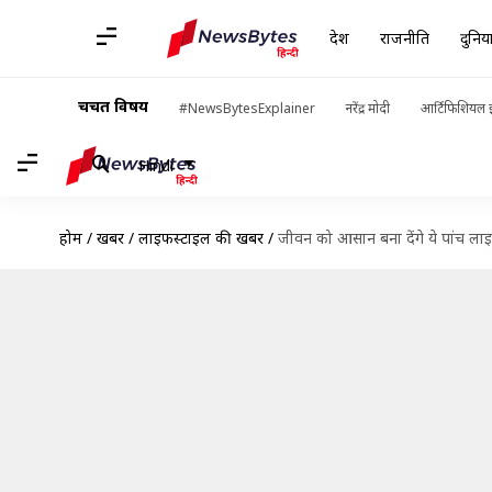
देश
राजनीति
दुनिय
चर्चित विषय
#NewsBytesExplainer
नरेंद्र मोदी
आर्टिफिशियल इ
Hindi
होम
/
खबरें
/
लाइफस्टाइल की खबरें
/
जीवन को आसान बना देंगे ये पांच लाइ