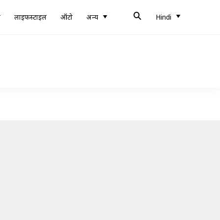
ब
लाइफस्टाइल
ऑटो
अन्य
Hindi