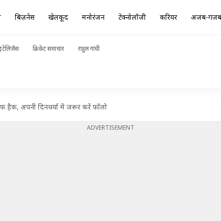
ा
बिज़नेस
खेलकूद
मनोरंजन
टेक्नोलॉजी
करियर
अजब-गज
ंटेलिजेंस
क्रिकेट समाचार
राहुल गांधी
फ हैक, अपनी दिनचर्या में जरूर करें फॉलो
ADVERTISEMENT