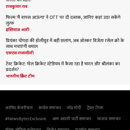
जनता का दिल?
राजकुमार राव
फिल्म 'मैं वापस आऊंगा' ने OTT पर दी दस्तक, जानिए कहां उठा सकेंगे
लुत्फ
इम्तियाज अली
प्रियंका चोपड़ा की हॉलीवुड में बड़ी छलांग, अब ऑस्कर विजेता रसेल क्रो के
साथ मचाएंगी धमाल
एसएस राजामौली
टेस्ट क्रिकेट: गॉल क्रिकेट स्टेडियम में कैसा रहा है भारत और श्रीलंका का
प्रदर्शन?
भारतीय क्रिकेट टीम
अरविंद केजरीवाल
कांग्रेस समाचार
नरेंद्र मोदी
ट्रैवल टिप्स
#NewsBytesExclusive
आम आदमी पार्टी समाचार
भाजपा समाचार
बॉक्स ऑफिस कलेक्शन
क्रिकेट समाचार
फुटबॉल समाचार