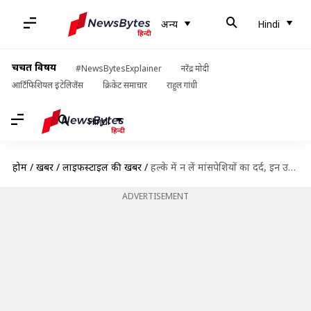
अन्य
Hindi
चर्चित विषय
#NewsBytesExplainer
नरेंद्र मोदी
आर्टिफिशियल इंटेलिजेंस
क्रिकेट समाचार
राहुल गांधी
Hindi
होम
/
खबरें
/
लाइफस्टाइल की खबरें
/
हल्के में न लें मांसपेशियों का दर्द, इन उपायों को अपनाकर पाएं राहत
ADVERTISEMENT