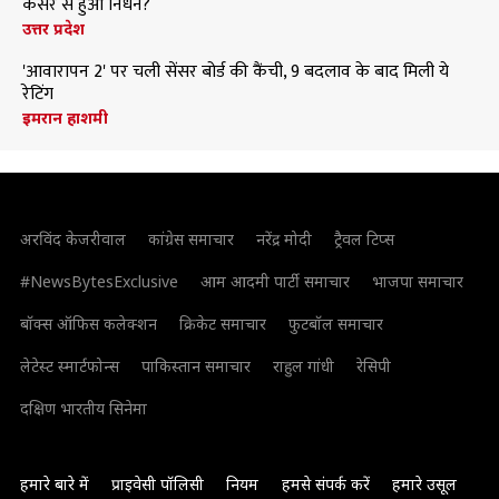
कैंसर से हुआ निधन?
उत्तर प्रदेश
'आवारापन 2' पर चली सेंसर बोर्ड की कैंची, 9 बदलाव के बाद मिली ये
रेटिंग
इमरान हाशमी
अरविंद केजरीवाल
कांग्रेस समाचार
नरेंद्र मोदी
ट्रैवल टिप्स
#NewsBytesExclusive
आम आदमी पार्टी समाचार
भाजपा समाचार
बॉक्स ऑफिस कलेक्शन
क्रिकेट समाचार
फुटबॉल समाचार
लेटेस्ट स्मार्टफोन्स
पाकिस्तान समाचार
राहुल गांधी
रेसिपी
दक्षिण भारतीय सिनेमा
हमारे बारे में
प्राइवेसी पॉलिसी
नियम
हमसे संपर्क करें
हमारे उसूल