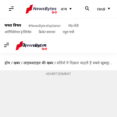
अन्य
Hindi
चर्चित विषय
#NewsBytesExplainer
नरेंद्र मोदी
आर्टिफिशियल इंटेलिजेंस
क्रिकेट समाचार
राहुल गांधी
Hindi
होम
/
खबरें
/
लाइफस्टाइल की खबरें
/
सर्दियों में दिखना चाहती हैं सबसे खूबसूरत तो इन चार मेकअप टिप्स को करें फॉलो
ADVERTISEMENT