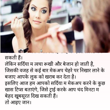
खूबसूरत तो इन चार मेकअप टिप्स
को करें फॉलो
लेखन
Nov 27, 2019
08:33 pm
अंजली
क्या है खबर?
मेकअप के शौकिनों के लिए सर्दियों का मौसम बेस्ट है,
क्योंकि वे मेकअप के साथ तरह-तरह के एक्सपेरिमेंट कर
सकती हैं।
लेकिन सर्दियों में त्वचा रूखी और बेजान हो जाती है,
जिसकी वजह से कई बार मेकअप चेहरे पर निखार लाने के
बजाए आपके लुक को खराब कर देता है।
इसलिए आज हम आपको सर्दियों में मेकअप करने के कुछ
खास टिप्स बताएंगे, जिसे ट्राई करके आप चंद मिनटों में
बेहद खूबसूरत दिख सकती हैं।