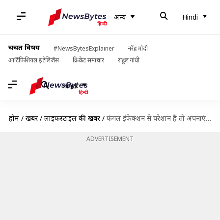
अन्य
Hindi
चर्चित विषय
#NewsBytesExplainer
नरेंद्र मोदी
आर्टिफिशियल इंटेलिजेंस
क्रिकेट समाचार
राहुल गांधी
Hindi
होम
/
खबरें
/
लाइफस्टाइल की खबरें
/
फंगल इंफेक्शन से परेशान हैं तो अपनाएं ये घरेलू नुस्खे, जल्द मिलेगी राहत
ADVERTISEMENT