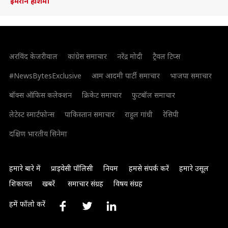
इमरान हाशमी
अरविंद केजरीवाल
कांग्रेस समाचार
नरेंद्र मोदी
ट्रैवल टिप्स
#NewsBytesExclusive
आम आदमी पार्टी समाचार
भाजपा समाचार
बॉक्स ऑफिस कलेक्शन
क्रिकेट समाचार
फुटबॉल समाचार
लेटेस्ट स्मार्टफोन्स
पाकिस्तान समाचार
राहुल गांधी
रेसिपी
दक्षिण भारतीय सिनेमा
हमारे बारे में
प्राइवेसी पॉलिसी
नियम
हमसे संपर्क करें
हमारे उसूल
शिकायत
खबरें
समाचार संग्रह
विषय संग्रह
हमें फॉलो करें