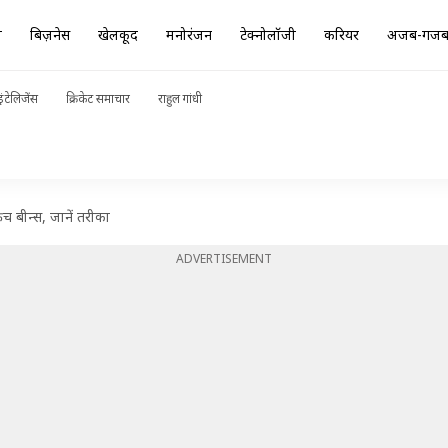
ा
बिज़नेस
खेलकूद
मनोरंजन
टेक्नोलॉजी
करियर
अजब-गज
ंटेलिजेंस
क्रिकेट समाचार
राहुल गांधी
ंच बीन्स, जानें तरीका
ADVERTISEMENT