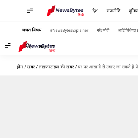
देश
राजनीति
दुनिय
चर्चित विषय
#NewsBytesExplainer
नरेंद्र मोदी
आर्टिफिशियल इ
Hindi
होम
/
खबरें
/
लाइफस्टाइल की खबरें
/
घर पर आसानी से उगाए जा सकते हैं फ्रे