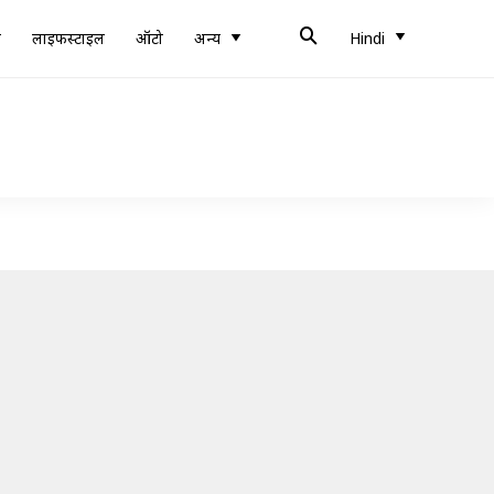
ब
लाइफस्टाइल
ऑटो
अन्य
Hindi