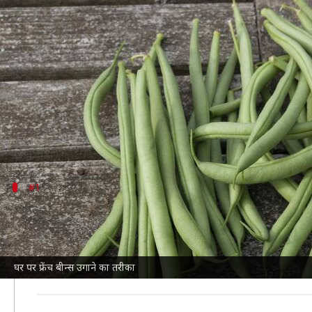
घर पर आसानी से उगाए जा सकते हैं फ्रें
लेखन
Jul 07, 2026
04:05 pm
अंजली
क्या है खबर?
फ्रेंच बीन्स एक पौष्टिक सब्जी है, जो विटामिन और खनिज स
इस लेख में हम आपको फ्रेंच बीन्स उगाने के लिए जरूरी स
#1
सही स्थान का चयन
फ्रेंच बीन्स के लिए सही स्थान चुनना बहुत जरूरी है। इन्हें ऐ
कम से कम 6-8 घंटे की धूप जरूरी होती है ताकि पौधे अच्छे से 
घर पर फ्रेंच बीन्स उगाने का तरीका
अगर आपके पास बगीचा नहीं है तो आप बालकनी या छत पर गमलों में