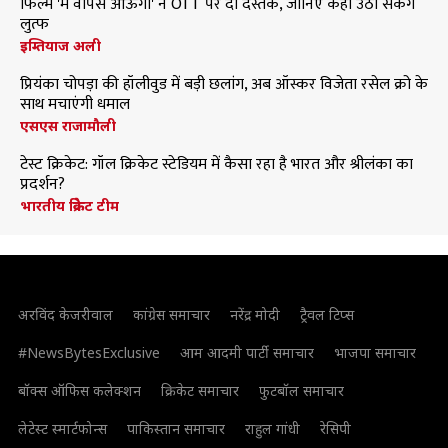
फिल्म 'मैं वापस आऊंगा' ने OTT पर दी दस्तक, जानिए कहां उठा सकेंगे
लुत्फ
इम्तियाज अली
प्रियंका चोपड़ा की हॉलीवुड में बड़ी छलांग, अब ऑस्कर विजेता रसेल क्रो के
साथ मचाएंगी धमाल
एसएस राजामौली
टेस्ट क्रिकेट: गॉल क्रिकेट स्टेडियम में कैसा रहा है भारत और श्रीलंका का
प्रदर्शन?
भारतीय क्रिकेट टीम
अरविंद केजरीवाल
कांग्रेस समाचार
नरेंद्र मोदी
ट्रैवल टिप्स
#NewsBytesExclusive
आम आदमी पार्टी समाचार
भाजपा समाचार
बॉक्स ऑफिस कलेक्शन
क्रिकेट समाचार
फुटबॉल समाचार
लेटेस्ट स्मार्टफोन्स
पाकिस्तान समाचार
राहुल गांधी
रेसिपी