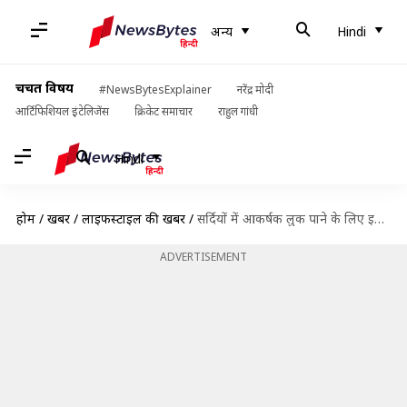
अन्य
Hindi
चर्चित विषय
#NewsBytesExplainer
नरेंद्र मोदी
आर्टिफिशियल इंटेलिजेंस
क्रिकेट समाचार
राहुल गांधी
Hindi
होम
/
खबरें
/
लाइफस्टाइल की खबरें
/
सर्दियों में आकर्षक लुक पाने के लिए इन ड्रेसिंग टिप्स को करें फॉलो
ADVERTISEMENT