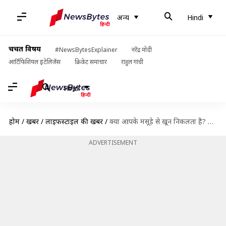
अन्य
Hindi
चर्चित विषय
#NewsBytesExplainer
नरेंद्र मोदी
आर्टिफिशियल इंटेलिजेंस
क्रिकेट समाचार
राहुल गांधी
Hindi
होम
/
खबरें
/
लाइफस्टाइल की खबरें
/
क्या आपके मसूड़े से खून निकलता है? जानिए इसके 5 कारण
ADVERTISEMENT