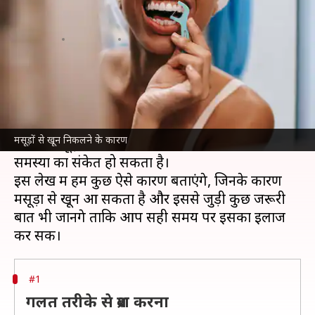
है? जानिए इसके 5 कारण
लेखन
Jul 06, 2026
05:59 pm
अंजली
क्या है खबर?
मसूड़ों से खून आना एक आम समस्या है, जिसे अक्सर
लोग हल्के में लेते हैं, लेकिन यह संकेत भी हो सकता है कि
मसूड़ों से खून निकलने के कारण
आपके मसूड़े कमजोर हो रहे हैं या फिर किसी गंभीर
समस्या का संकेत हो सकता है।
इस लेख में हम कुछ ऐसे कारण बताएंगे, जिनके कारण
मसूड़ों से खून आ सकता है और इससे जुड़ी कुछ जरूरी
बातें भी जानेंगे ताकि आप सही समय पर इसका इलाज
#1
गलत तरीके से ब्रश करना