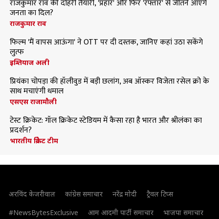
राजकुमार राव की दोहरी तैयारी, 'प्रहार' और फिर 'रफ्तार' से जीतने आएंगे
जनता का दिल?
राजकुमार राव
फिल्म 'मैं वापस आऊंगा' ने OTT पर दी दस्तक, जानिए कहां उठा सकेंगे
लुत्फ
इम्तियाज अली
प्रियंका चोपड़ा की हॉलीवुड में बड़ी छलांग, अब ऑस्कर विजेता रसेल क्रो के
साथ मचाएंगी धमाल
एसएस राजामौली
टेस्ट क्रिकेट: गॉल क्रिकेट स्टेडियम में कैसा रहा है भारत और श्रीलंका का
प्रदर्शन?
भारतीय क्रिकेट टीम
अरविंद केजरीवाल
कांग्रेस समाचार
नरेंद्र मोदी
ट्रैवल टिप्स
#NewsBytesExclusive
आम आदमी पार्टी समाचार
भाजपा समाचार