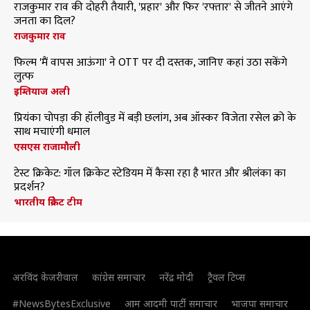
राजकुमार राव की दोहरी तैयारी, 'प्रहार' और फिर 'रफ्तार' से जीतने आएंगे
जनता का दिल?
राजकुमार राव
फिल्म 'मैं वापस आऊंगा' ने OTT पर दी दस्तक, जानिए कहां उठा सकेंगे
लुत्फ
इम्तियाज अली
प्रियंका चोपड़ा की हॉलीवुड में बड़ी छलांग, अब ऑस्कर विजेता रसेल क्रो के
साथ मचाएंगी धमाल
एसएस राजामौली
टेस्ट क्रिकेट: गॉल क्रिकेट स्टेडियम में कैसा रहा है भारत और श्रीलंका का
प्रदर्शन?
भारतीय क्रिकेट टीम
अरविंद केजरीवाल
कांग्रेस समाचार
नरेंद्र मोदी
ट्रैवल टिप्स
#NewsBytesExclusive
आम आदमी पार्टी समाचार
भाजपा समाचार