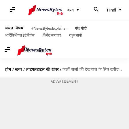
अन्य
Hindi
चर्चित विषय
#NewsBytesExplainer
नरेंद्र मोदी
आर्टिफिशियल इंटेलिजेंस
क्रिकेट समाचार
राहुल गांधी
Hindi
होम
/
खबरें
/
लाइफस्टाइल की खबरें
/
कर्ली बालों की देखभाल के लिए खरीदते हैं प्रोडक्ट्स? इन 5 बातों का रखें ध्यान
ADVERTISEMENT