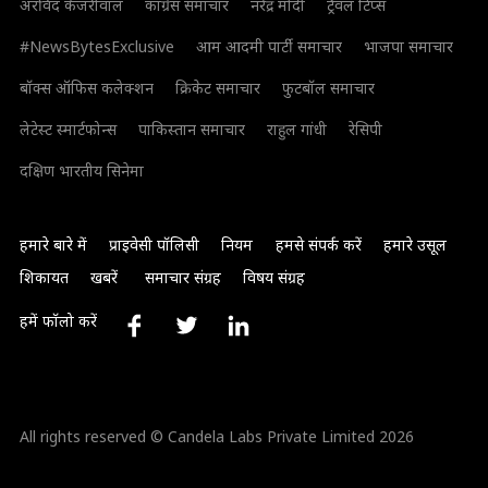
अरविंद केजरीवाल
कांग्रेस समाचार
नरेंद्र मोदी
ट्रैवल टिप्स
#NewsBytesExclusive
आम आदमी पार्टी समाचार
भाजपा समाचार
बॉक्स ऑफिस कलेक्शन
क्रिकेट समाचार
फुटबॉल समाचार
लेटेस्ट स्मार्टफोन्स
पाकिस्तान समाचार
राहुल गांधी
रेसिपी
दक्षिण भारतीय सिनेमा
हमारे बारे में
प्राइवेसी पॉलिसी
नियम
हमसे संपर्क करें
हमारे उसूल
शिकायत
खबरें
समाचार संग्रह
विषय संग्रह
हमें फॉलो करें
All rights reserved © Candela Labs Private Limited 2026