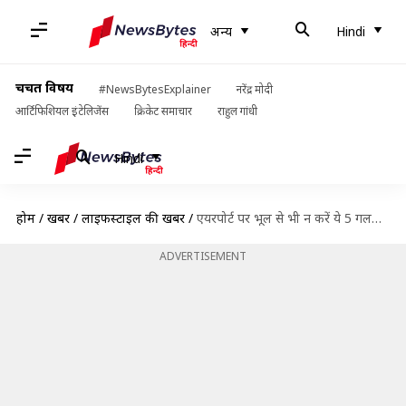
अन्य
Hindi
चर्चित विषय
#NewsBytesExplainer
नरेंद्र मोदी
आर्टिफिशियल इंटेलिजेंस
क्रिकेट समाचार
राहुल गांधी
Hindi
होम
/
खबरें
/
लाइफस्टाइल की खबरें
/
एयरपोर्ट पर भूल से भी न करें ये 5 गलतियां, यात्रा बन जाएगी आरामदायक
ADVERTISEMENT