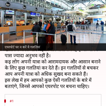
गलतियां, यात्रा बन जाएगी
आरामदायक
लेखन
Jul 06, 2026
06:31 pm
अंजली
क्या है खबर?
एयरपोर्ट पर यात्रा करना कभी-कभी मुश्किल हो सकता है।
एयरपोर्ट पर न करें ये गलतियां
खासकर अगर आप पहली बार यात्रा कर रहे हैं या आपके
पास ज्यादा अनुभव नहीं है।
कई लोग अपनी यात्रा को आरामदायक और आसान बनाने
के लिए कुछ गलतियां कर देते हैं। इन गलतियों से बचकर
आप अपनी यात्रा को अधिक सुखद बना सकते हैं।
इस लेख में हम आपको कुछ ऐसी गलतियों के बारे में
#1