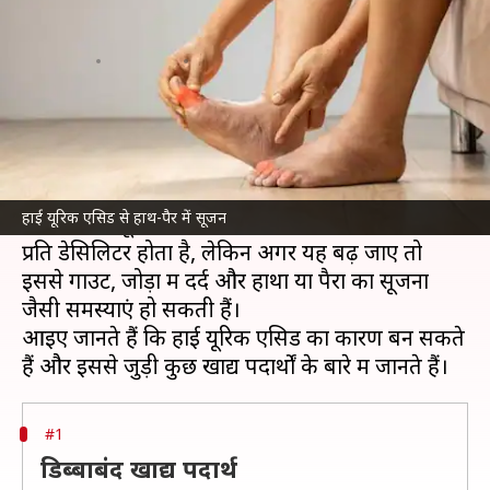
सूज जाते हैं? न खाएं ये खाद्य पदार्थ
लेखन
Jul 09, 2026
02:31 pm
अंजली
क्या है खबर?
यूरिक एसिड खून में मौजूद एक रसायन है, जो शरीर में
प्यूरीन नामक पदार्थ के टूटने से बनता है।
हाई यूरिक एसिड से हाथ-पैर में सूजन
आमतौर पर यूरिक एसिड का स्तर 3.4 से 7.0 मिलीग्राम
प्रति डेसिलिटर होता है, लेकिन अगर यह बढ़ जाए तो
इससे गाउट, जोड़ों में दर्द और हाथों या पैरों का सूजना
जैसी समस्याएं हो सकती हैं।
आइए जानते हैं कि हाई यूरिक एसिड का कारण बन सकते
#1
डिब्बाबंद खाद्य पदार्थ