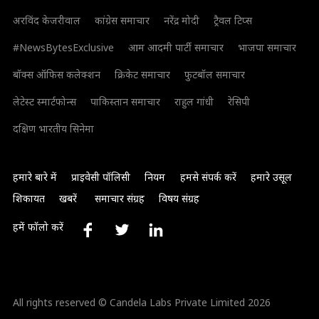
अरविंद केजरीवाल
कांग्रेस समाचार
नरेंद्र मोदी
ट्रैवल टिप्स
#NewsBytesExclusive
आम आदमी पार्टी समाचार
भाजपा समाचार
बॉक्स ऑफिस कलेक्शन
क्रिकेट समाचार
फुटबॉल समाचार
लेटेस्ट स्मार्टफोन्स
पाकिस्तान समाचार
राहुल गांधी
रेसिपी
दक्षिण भारतीय सिनेमा
हमारे बारे में
प्राइवेसी पॉलिसी
नियम
हमसे संपर्क करें
हमारे उसूल
शिकायत
खबरें
समाचार संग्रह
विषय संग्रह
हमें फॉलो करें
All rights reserved © Candela Labs Private Limited 2026