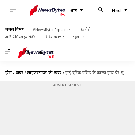
अन्य
Hindi
चर्चित विषय
#NewsBytesExplainer
नरेंद्र मोदी
आर्टिफिशियल इंटेलिजेंस
क्रिकेट समाचार
राहुल गांधी
Hindi
होम
/
खबरें
/
लाइफस्टाइल की खबरें
/
हाई यूरिक एसिड के कारण हाथ-पैर सूज जाते हैं? न खाएं ये खाद्य पदार्थ
ADVERTISEMENT