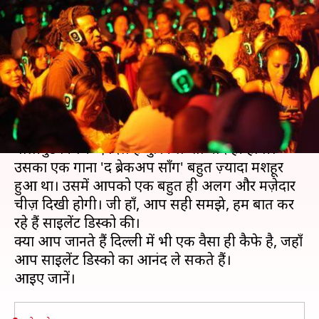
भी है एक साइलेंट हेडफोन बार,
जानिए
लेखन
Jul 08, 2019
09:55 pm
प्रदीप मौर्य
क्या है खबर?
आपको रणबीर कपूर, ऐश्वर्या राय और अनुष्का शर्मा की
बॉलीवुड फिल्म 'ऐ दिल है मुश्किल' तो याद ही होगी।
उसका एक गाना 'द ब्रेकअप सॉंग' बहुत ज़्यादा मशहूर
हुआ था। उसमें आपको एक बहुत ही अलग और मज़ेदार
चीज़ दिखी होगी। जी हाँ, आप सही समझे, हम बात कर
रहे हैं साइलेंट डिस्को की।
क्या आप जानते हैं दिल्ली में भी एक वैसा ही कैफे है, जहाँ
आप साइलेंट डिस्को का आनंद ले सकते हैं।