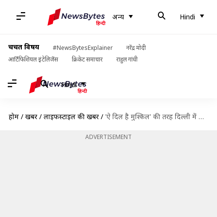
अन्य
Hindi
चर्चित विषय
#NewsBytesExplainer
नरेंद्र मोदी
आर्टिफिशियल इंटेलिजेंस
क्रिकेट समाचार
राहुल गांधी
Hindi
होम
/
खबरें
/
लाइफस्टाइल की खबरें
/
'ऐ दिल है मुश्किल' की तरह दिल्ली में भी है एक साइलेंट हेडफोन बार, जानिए
ADVERTISEMENT