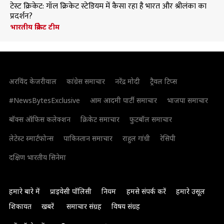
टेस्ट क्रिकेट: गॉल क्रिकेट स्टेडियम में कैसा रहा है भारत और श्रीलंका का
प्रदर्शन?
भारतीय क्रिकेट टीम
अरविंद केजरीवाल
कांग्रेस समाचार
नरेंद्र मोदी
ट्रैवल टिप्स
#NewsBytesExclusive
आम आदमी पार्टी समाचार
भाजपा समाचार
बॉक्स ऑफिस कलेक्शन
क्रिकेट समाचार
फुटबॉल समाचार
लेटेस्ट स्मार्टफोन्स
पाकिस्तान समाचार
राहुल गांधी
रेसिपी
दक्षिण भारतीय सिनेमा
हमारे बारे में
प्राइवेसी पॉलिसी
नियम
हमसे संपर्क करें
हमारे उसूल
शिकायत
खबरें
समाचार संग्रह
विषय संग्रह