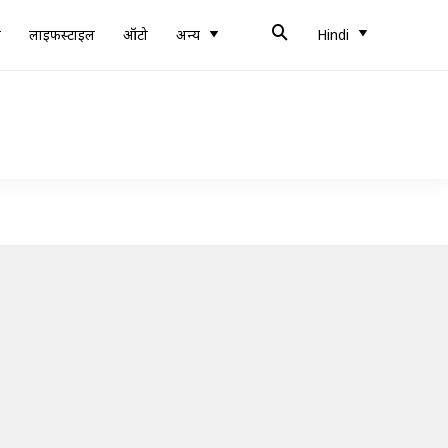
ब
लाइफस्टाइल
ऑटो
अन्य
Hindi