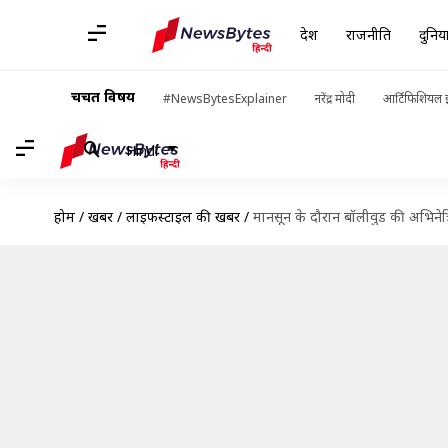
देश
राजनीति
दुनिय
चर्चित विषय
#NewsBytesExplainer
नरेंद्र मोदी
आर्टिफिशियल इ
Hindi
होम
/
खबरें
/
लाइफस्टाइल की खबरें
/
मानसून के दौरान बॉलीवुड की अभिनेत्रि