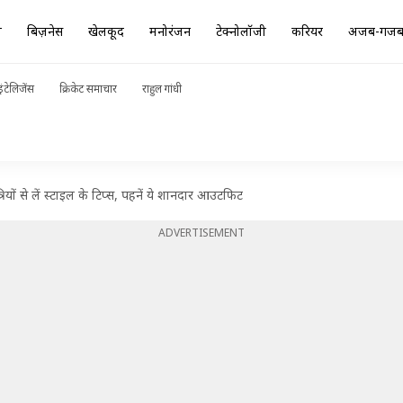
ा
बिज़नेस
खेलकूद
मनोरंजन
टेक्नोलॉजी
करियर
अजब-गज
ंटेलिजेंस
क्रिकेट समाचार
राहुल गांधी
यों से लें स्टाइल के टिप्स, पहनें ये शानदार आउटफिट
ADVERTISEMENT