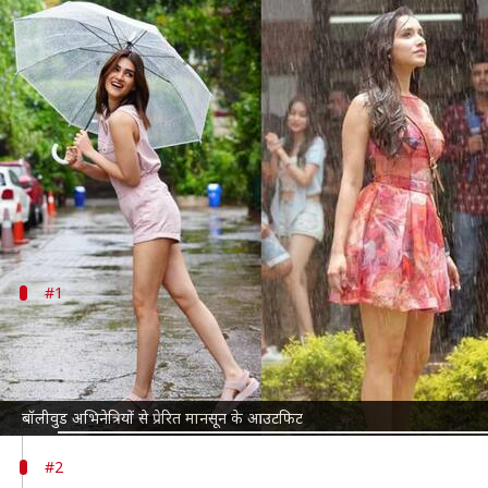
मानसून के दौरान बॉलीवुड की अभिनेत्रिय
लेखन
Jul 03, 2026
02:13 pm
सयाली
क्या है खबर?
मानसून
के दौरान उमस और बारिश के कारण कपड़े चुनना थो
बॉलीवुड अभिनेत्रियां अपने फैशन सेंस के लिए जानी जाती है
#1
सूती कपड़े वाले शॉर्ट ड्रेस पहनें
इस मौसम में अभिनेत्रियां शॉर्ट ड्रेस पहनना पसंद करती हैं, ता
ये कई तरह के रंगों और डिजाइन में उपलब्ध होती हैं, जो मानसू
बॉलीवुड अभिनेत्रियों से प्रेरित मानसून के आउटफिट
#2