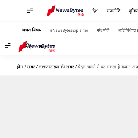
देश
राजनीति
दुनिय
चर्चित विषय
#NewsBytesExplainer
नरेंद्र मोदी
आर्टिफिशियल इ
Hindi
होम
/
खबरें
/
लाइफस्टाइल की खबरें
/
पैदल चलने से घट सकता है वजन, अपन