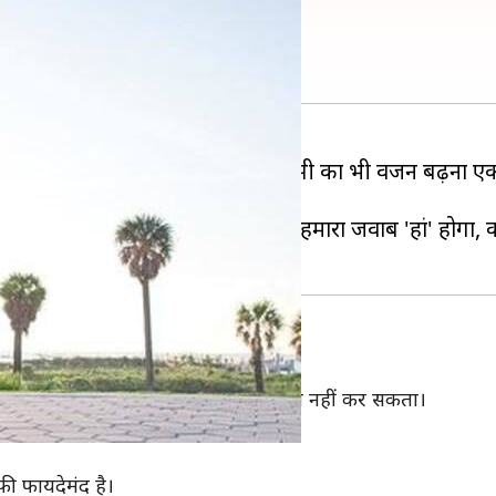
एं ये आसान टिप्स
कि इस आधुनिक जीवन शैली के चलते किसी का भी वजन बढ़ना ए
ना वजन कम कर सकते हैं? तो हमारा जवाब 'हां' होगा, क्योंक
गलत है, क्योंकि टहलना आपके वजन को कम नहीं कर सकता।
आपको अच्छे परिणाम मिल सकते हैं।
फी फायदेमंद है।