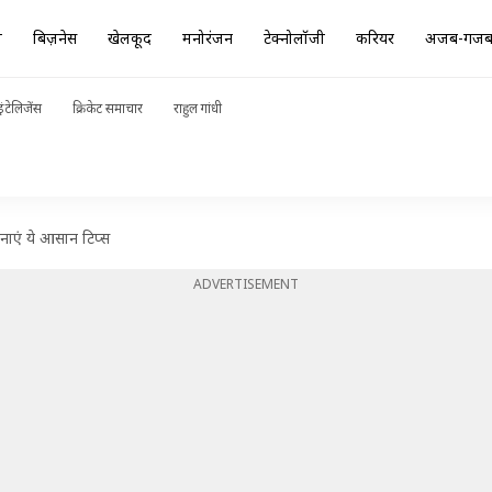
ा
बिज़नेस
खेलकूद
मनोरंजन
टेक्नोलॉजी
करियर
अजब-गज
ंटेलिजेंस
क्रिकेट समाचार
राहुल गांधी
ाएं ये आसान टिप्स
ADVERTISEMENT