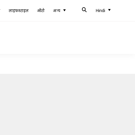
ब
लाइफस्टाइल
ऑटो
अन्य
Hindi