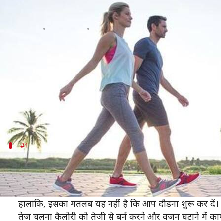
पैदल चलने से घट सकता है वजन, अपना
लेखन
Dec 06, 2020
05:54 pm
अंजली
क्या है खबर?
आज के समय में वजन बढ़ना कोई बड़ी बात नहीं है, क्यों
(walking) विभिन्न स्वास्थ्य लाभ प्रदान करता है।
इसके अलावा अगर आपका सवाल यह है कि क्या चलने से आप अप
#1
पैदल चलने का तरीका
यदि आप पार्क में टहलने को अपना चलना समझते हैं तो यह 
अगर आप नियमित रूप से अपनी गति में वृद्धि करते है तो ही 
हालांकि, इसका मतलब यह नहीं है कि आप दौड़ना शुरू कर दें।
तेज चलना कैलोरी को तेजी से बर्न करने और वजन घटाने में का