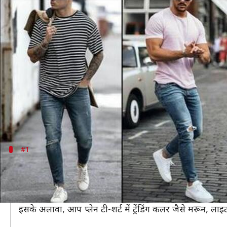
लड़के अगर स्टाइलिश दिखना चाहते हैं तो व
लेखन
May 06, 2020
12:23 pm
अंजली
क्या है खबर?
गर्मियों में टी-शर्ट से अच्छा कोई पहनावा हो नहीं सकता।
लड़कों को तो यह इतनी पसंद हैं कि वो हर सीजन में टीशर्ट प
इसलिए आज हम कुछ ऐसी टी-शर्ट के बारे में बताने जा रहे ह
#1
प्लेन टी-शर्ट
लड़कों की वार्डरोब में एक प्लेन टी-शर्ट जरूर होनी चाहिए, 
हम सभी लड़कों को अपनी अलमारी में काले रंग की टी-शर्ट क
इसके अलावा, आप प्लेन टी-शर्ट में ट्रेंडिंग कलर जैसे मरून, लाइ