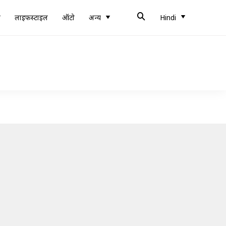
ब
लाइफस्टाइल
ऑटो
अन्य
Hindi