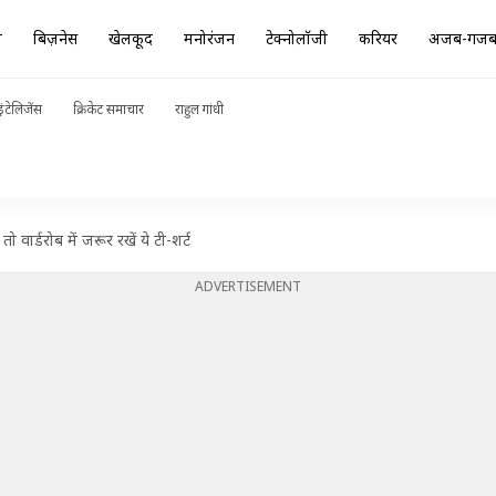
ा
बिज़नेस
खेलकूद
मनोरंजन
टेक्नोलॉजी
करियर
अजब-गज
ंटेलिजेंस
क्रिकेट समाचार
राहुल गांधी
वार्डरोब में जरूर रखें ये टी-शर्ट
ADVERTISEMENT