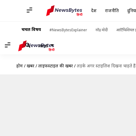
देश
राजनीति
दुनिय
चर्चित विषय
#NewsBytesExplainer
नरेंद्र मोदी
आर्टिफिशियल इ
Hindi
होम
/
खबरें
/
लाइफस्टाइल की खबरें
/
लड़के अगर स्टाइलिश दिखना चाहते हैं तो 