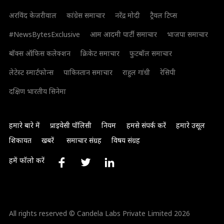
अरविंद केजरीवाल
कांग्रेस समाचार
नरेंद्र मोदी
ट्रैवल टिप्स
#NewsBytesExclusive
आम आदमी पार्टी समाचार
भाजपा समाचार
बॉक्स ऑफिस कलेक्शन
क्रिकेट समाचार
फुटबॉल समाचार
लेटेस्ट स्मार्टफोन्स
पाकिस्तान समाचार
राहुल गांधी
रेसिपी
दक्षिण भारतीय सिनेमा
हमारे बारे में
प्राइवेसी पॉलिसी
नियम
हमसे संपर्क करें
हमारे उसूल
शिकायत
खबरें
समाचार संग्रह
विषय संग्रह
हमें फॉलो करें
All rights reserved © Candela Labs Private Limited 2026