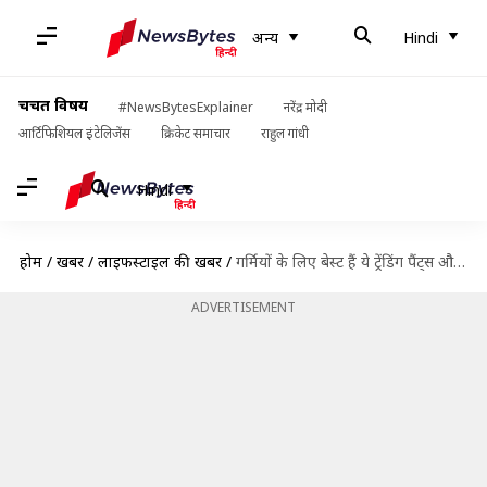
अन्य
Hindi
चर्चित विषय
#NewsBytesExplainer
नरेंद्र मोदी
आर्टिफिशियल इंटेलिजेंस
क्रिकेट समाचार
राहुल गांधी
Hindi
होम
/
खबरें
/
लाइफस्टाइल की खबरें
/
गर्मियों के लिए बेस्ट हैं ये ट्रेंडिंग पैंट्स और पाजमा, चिपचिपी गर्मी में आपको रखेंगे कूल-कूल
ADVERTISEMENT