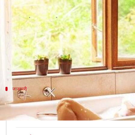
पानी में नमक मिलाकर नहाने से मिलते ह
लेखन
Mar 30, 2019
07:40 am
प्रदीप मौर्य
क्या है खबर?
नमक हमारे जीवन का एक अहम हिस्सा है। खाने में नमक न ह
आपको जानकर हैरानी होगी कि नमक केवल स्वाद के लिए ही नही
चुटकीभर नमक आपकी कई शारीरिक समस्याओं को दूर कर सकत
जानकारी
इस तरह से नमक मिलाकर बनाए नहाने का पान
एक बाल्टी गुनगुना पानी लेकर उसमें 1 चम्मच सेंधा नमक, 1 च
निम्न फ़ायदे मिलते हैं।