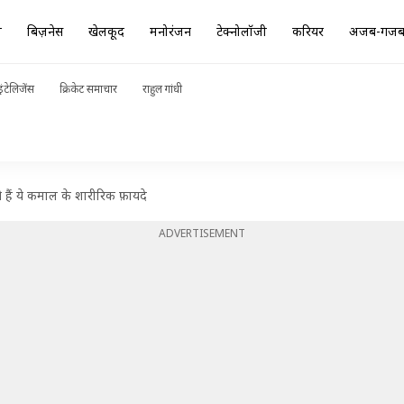
ा
बिज़नेस
खेलकूद
मनोरंजन
टेक्नोलॉजी
करियर
अजब-गज
ंटेलिजेंस
क्रिकेट समाचार
राहुल गांधी
 हैं ये कमाल के शारीरिक फ़ायदे
ADVERTISEMENT