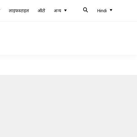
ब
लाइफस्टाइल
ऑटो
अन्य
Hindi