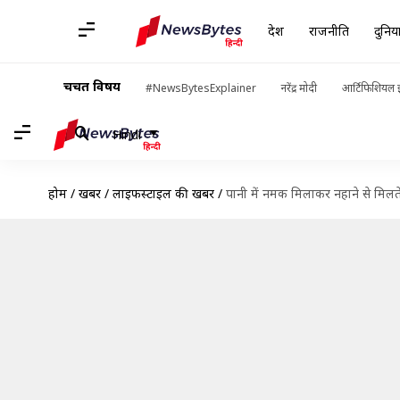
देश
राजनीति
दुनिय
चर्चित विषय
#NewsBytesExplainer
नरेंद्र मोदी
आर्टिफिशियल इ
Hindi
होम
/
खबरें
/
लाइफस्टाइल की खबरें
/
पानी में नमक मिलाकर नहाने से मिलते