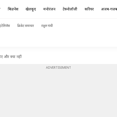
ा
बिज़नेस
खेलकूद
मनोरंजन
टेक्नोलॉजी
करियर
अजब-गज
ंटेलिजेंस
क्रिकेट समाचार
राहुल गांधी
ए और क्या नहीं
ADVERTISEMENT