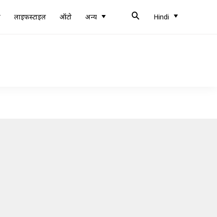
ब
लाइफस्टाइल
ऑटो
अन्य
Hindi