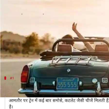
जानिए सफर के दौरान क्या खाना चाहिए
लेखन
Apr 05, 2020
06:30 pm
अंजली
क्या है खबर?
आमतौर पर घूमना-फिरना हर किसी को पसंद है, लेकिन ट्रैवलि
ऐसे में उन लोगों को जी मचलना, उल्टी होना, चक्कर आना 
सफर के दौरान इन समस्याओं से बचने के लिए वैसे तो लोग क
इसलिए आज हम आपको बताएंगे कि सफर के दौरान आपको क्
#1
सफर के दौरान तली भुनी चीजों से रहें कोसों दूर
अगर हो सके तो सफर के दौरान तले हुई खाने की चीजों से बचें,
आमतौर पर ट्रेन में कई बार समोसे, कटलेट जैसी चीजें मिलती है
है।