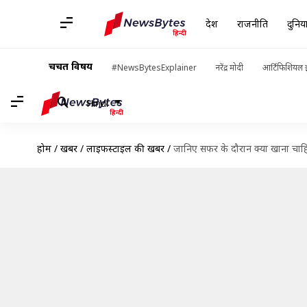
देश
राजनीति
दुनिय
चर्चित विषय
#NewsBytesExplainer
नरेंद्र मोदी
आर्टिफिशियल इ
Hindi
होम
/
खबरें
/
लाइफस्टाइल की खबरें
/
जानिए सफर के दौरान क्या खाना चाहि