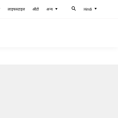
ब
लाइफस्टाइल
ऑटो
अन्य
Hindi