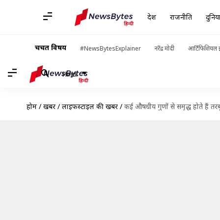
देश
राजनीति
दुनिय
चर्चित विषय
#NewsBytesExplainer
नरेंद्र मोदी
आर्टिफिशियल इ
Hindi
होम
/
खबरें
/
लाइफस्टाइल की खबरें
/
कई औषधीय गुणों से समृद्ध होते हैं 