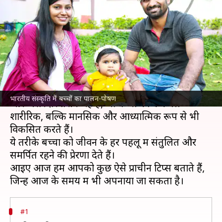
पोषण के लिए इन 5 प्राचीन टिप्स को
अपनाएं
लेखन
Jul 09, 2026
06:02 pm
अंजली
क्या है खबर?
भारतीय संस्कृति में बच्चों के पालन-पोषण के कई पुराने
भारतीय संस्कृति में बच्चों का पालन-पोषण
और असरदार तरीके रहे हैं, जो बच्चों को न केवल
शारीरिक, बल्कि मानसिक और आध्यात्मिक रूप से भी
विकसित करते हैं।
ये तरीके बच्चों को जीवन के हर पहलू में संतुलित और
समर्पित रहने की प्रेरणा देते हैं।
आइए आज हम आपको कुछ ऐसे प्राचीन टिप्स बताते हैं,
#1