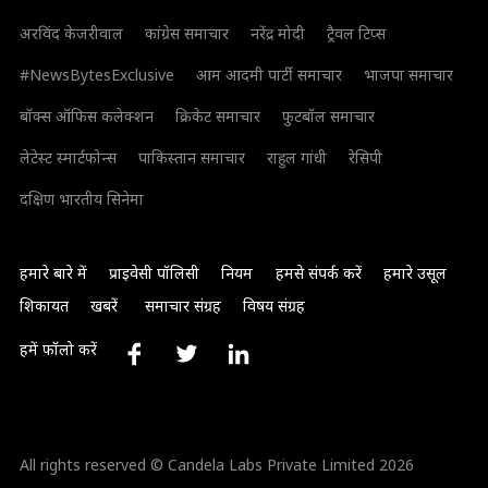
अरविंद केजरीवाल
कांग्रेस समाचार
नरेंद्र मोदी
ट्रैवल टिप्स
#NewsBytesExclusive
आम आदमी पार्टी समाचार
भाजपा समाचार
बॉक्स ऑफिस कलेक्शन
क्रिकेट समाचार
फुटबॉल समाचार
लेटेस्ट स्मार्टफोन्स
पाकिस्तान समाचार
राहुल गांधी
रेसिपी
दक्षिण भारतीय सिनेमा
हमारे बारे में
प्राइवेसी पॉलिसी
नियम
हमसे संपर्क करें
हमारे उसूल
शिकायत
खबरें
समाचार संग्रह
विषय संग्रह
हमें फॉलो करें
All rights reserved © Candela Labs Private Limited 2026