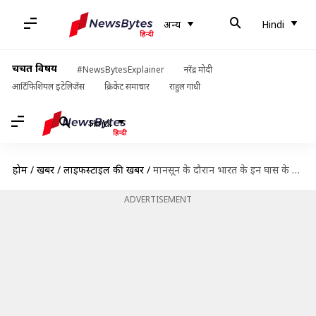
अन्य
Hindi
चर्चित विषय
#NewsBytesExplainer
नरेंद्र मोदी
आर्टिफिशियल इंटेलिजेंस
क्रिकेट समाचार
राहुल गांधी
Hindi
होम
/
खबरें
/
लाइफस्टाइल की खबरें
/
मानसून के दौरान भारत के इन घास के मैदानों की यात्रा बन सकती है यादगार
ADVERTISEMENT