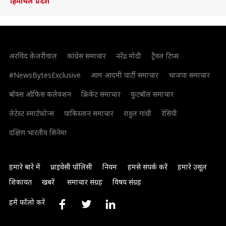
हिमाचल प्रदेश
अरविंद केजरीवाल
कांग्रेस समाचार
नरेंद्र मोदी
ट्रैवल टिप्स
#NewsBytesExclusive
आम आदमी पार्टी समाचार
भाजपा समाचार
बॉक्स ऑफिस कलेक्शन
क्रिकेट समाचार
फुटबॉल समाचार
लेटेस्ट स्मार्टफोन्स
पाकिस्तान समाचार
राहुल गांधी
रेसिपी
दक्षिण भारतीय सिनेमा
हमारे बारे में
प्राइवेसी पॉलिसी
नियम
हमसे संपर्क करें
हमारे उसूल
शिकायत
खबरें
समाचार संग्रह
विषय संग्रह
हमें फॉलो करें