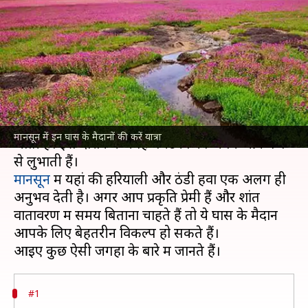
के मैदानों की यात्रा बन सकती है
यादगार
लेखन
Jul 06, 2026
02:15 pm
अंजली
क्या है खबर?
घास के मैदानों की हरियाली मानसून के दौरान और भी बढ़
मानसून में इन घास के मैदानों की करें यात्रा
जाती है। इस दौरान ये जगहें पर्यटकों को अपने आकर्षण
मानसून
में यहां की हरियाली और ठंडी हवा एक अलग ही
अनुभव देती है। अगर आप प्रकृति प्रेमी हैं और शांत
वातावरण में समय बिताना चाहते हैं तो ये घास के मैदान
आपके लिए बेहतरीन विकल्प हो सकते हैं।
#1