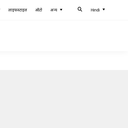
ब
लाइफस्टाइल
ऑटो
अन्य
Hindi