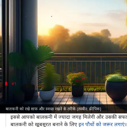
धूल-मिट्टी से गंदी हो जाती है घर की ब
लेखन
May 06, 2023
02:00 pm
गौसिया
क्या है खबर?
बालकनी घर की सबसे शांत और खूबसूरत जगहों में से एक है
गर्मियों में रात के समय ठंडी हवा का मजा लेना हो, सर्दिय
हालांकि, धूल-मिट्टी की वजह से बालकनी गंदी हो जाती है
#1
इस तरह लगाएं पौधे
अगर आप अपनी बालकनी में ज्यादा जगह चाहते हैं ताकि वह सा
बालकनी को रखे साफ और स्वच्छ रखने के तरीके (तस्वीर: फ्रीपिक)
इसके लिए हुक की मदद से पौधों को छत से लटकाएं या फिर बाल
इससे आपको बालकनी में ज्यादा जगह मिलेगी और उसकी सफाई
बालकनी को खूबसूरत बनाने के लिए
इन पौधों को जरूर लगाएं
।