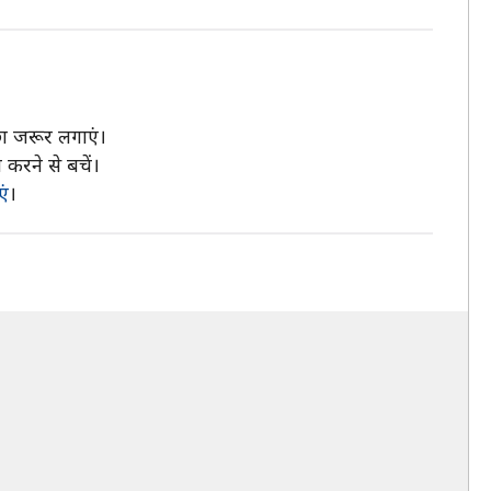
ा जरूर लगाएं।
रने से बचें।
एं
।