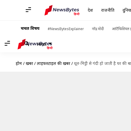
देश
राजनीति
दुनिय
चर्चित विषय
#NewsBytesExplainer
नरेंद्र मोदी
आर्टिफिशियल इ
Hindi
होम
/
खबरें
/
लाइफस्टाइल की खबरें
/
धूल-मिट्टी से गंदी हो जाती है घर की