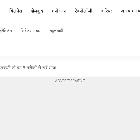
ा
बिज़नेस
खेलकूद
मनोरंजन
टेक्नोलॉजी
करियर
अजब-गज
ंटेलिजेंस
क्रिकेट समाचार
राहुल गांधी
 बालकनी तो इन 5 तरीकों से रखें साफ
ADVERTISEMENT