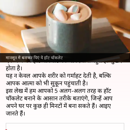
देगी ये 5 हॉट चॉकलेट, इन्हें बनाकर
पिएं
लेखन
Jul 07, 2026
11:41 am
अंजली
क्या है खबर?
मानसून
के दौरान ठंडी और हल्की बारिश की बूंदों के बीच
मानसून में बनाकर पिएं ये हॉट चॉकलेट
एक कप गर्म हॉट चॉकलेट का आनंद लेना बहुत ही सुखद
होता है।
यह न केवल आपके शरीर को गर्माहट देती है, बल्कि
आपकी आत्मा को भी सुकून पहुंचाती है।
इस लेख में हम आपको 5 अलग-अलग तरह की हॉट
चॉकलेट बनाने के आसान तरीके बताएंगे, जिन्हें आप
अपने घर पर कुछ ही मिनटों में बना सकते हैं। आइए