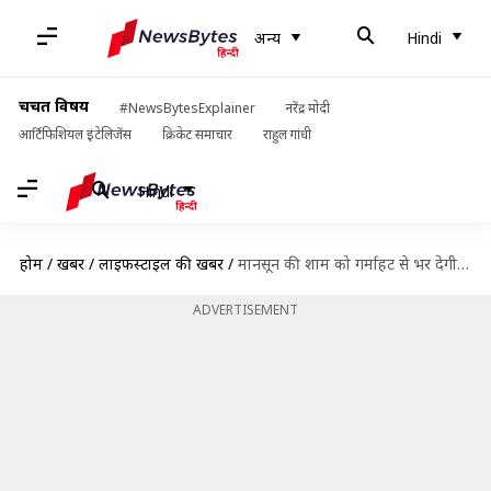
अन्य
Hindi
चर्चित विषय
#NewsBytesExplainer
नरेंद्र मोदी
आर्टिफिशियल इंटेलिजेंस
क्रिकेट समाचार
राहुल गांधी
Hindi
होम
/
खबरें
/
लाइफस्टाइल की खबरें
/
मानसून की शाम को गर्माहट से भर देगी ये 5 हॉट चॉकलेट, इन्हें बनाकर पिएं
ADVERTISEMENT