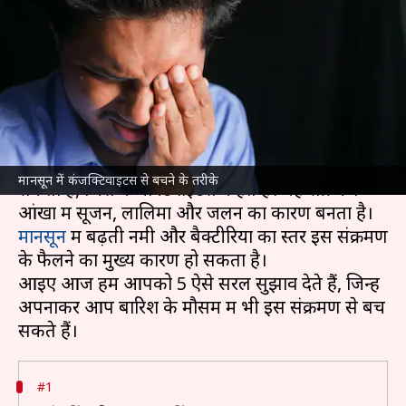
कंजक्टिवाइटस का खतरा, इन तरीकों
से करें अपना बचाव
लेखन
Jun 27, 2026
05:40 pm
सयाली
क्या है खबर?
बारिश का मौसम आंखों के संक्रमण के खतरे को बढ़ा
मानसून में कंजक्टिवाइटस से बचने के तरीके
सकता है, जिसे कंजक्टिवाइटस कहते हैं। यह संक्रमण
मानसून
में बढ़ती नमी और बैक्टीरिया का स्तर इस संक्रमण
के फैलने का मुख्य कारण हो सकता है।
आइए आज हम आपको 5 ऐसे सरल सुझाव देते हैं, जिन्हें
अपनाकर आप बारिश के मौसम में भी इस संक्रमण से बच
#1