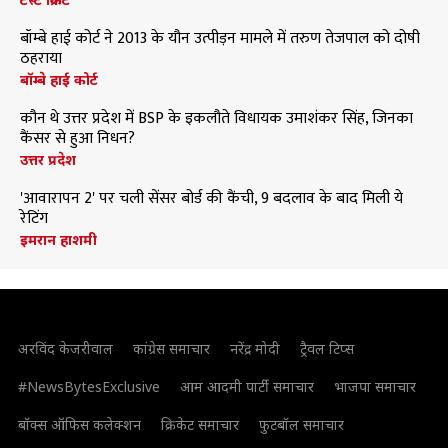
बॉम्बे हाई कोर्ट ने 2013 के यौन उत्पीड़न मामले में तरुण तेजपाल को दोषी
ठहराया
बॉम्बे हाई कोर्ट
कौन थे उत्तर प्रदेश में BSP के इकलौते विधायक उमाशंकर सिंह, जिनका
कैंसर से हुआ निधन?
उत्तर प्रदेश
'आवारापन 2' पर चली सेंसर बोर्ड की कैंची, 9 बदलाव के बाद मिली ये
रेटिंग
इमरान हाशमी
अरविंद केजरीवाल
कांग्रेस समाचार
नरेंद्र मोदी
ट्रैवल टिप्स
#NewsBytesExclusive
आम आदमी पार्टी समाचार
भाजपा समाचार
बॉक्स ऑफिस कलेक्शन
क्रिकेट समाचार
फुटबॉल समाचार