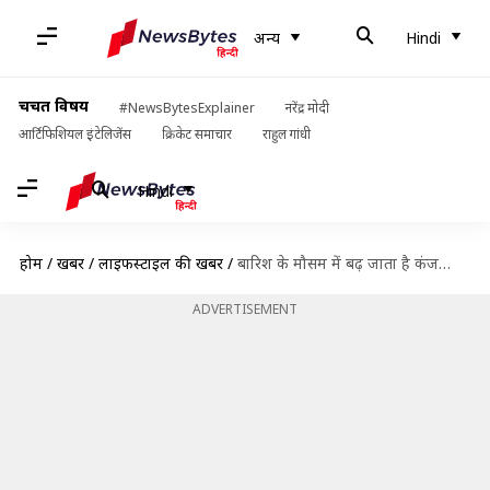
अन्य
Hindi
चर्चित विषय
#NewsBytesExplainer
नरेंद्र मोदी
आर्टिफिशियल इंटेलिजेंस
क्रिकेट समाचार
राहुल गांधी
Hindi
होम
/
खबरें
/
लाइफस्टाइल की खबरें
/
बारिश के मौसम में बढ़ जाता है कंजक्टिवाइटस का खतरा, इन तरीकों से करें अपना बचाव
ADVERTISEMENT