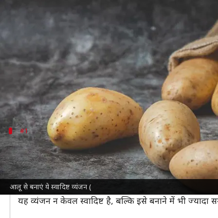
आलू से बनाए जा सकते हैं ये 5 स्वादिष्
लेखन
Sep 26, 2024
08:35 pm
अंजली
क्या है खबर?
आलू एक ऐसा सब्जी है, जिसका हर घर में विभिन्न सब्जियों क
हालांकि, क्या आप जानते हैं कि आलू से कई ऐसे स्वादिष्ट 
इस लेख में हम आपको कुछ ऐसे ही भारतीय व्यंजनों की
रेसि
#1
आलू की टिक्की चाट
आलू की टिक्की चाट एक लोकप्रिय स्ट्रीट फूड है।
इसे बनाने के लिए सबसे पहले उबले हुए आलुओं को मसालों के स
आलू से बनाएं ये स्वादिष्ट व्यंजन (
इन गर्मागर्म टिक्कियों को दही, इमली की चटनी, हरी चटनी और 
यह व्यंजन न केवल स्वादिष्ट है, बल्कि इसे बनाने में भी ज्य