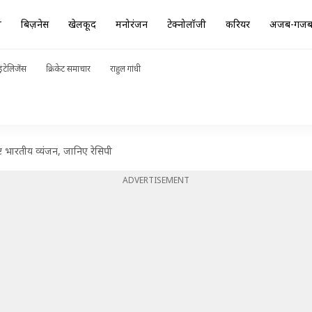
ा
बिज़नेस
खेलकूद
मनोरंजन
टेक्नोलॉजी
करियर
अजब-गज
ंटेलिजेंस
क्रिकेट समाचार
राहुल गांधी
्ट भारतीय व्यंजन, जानिए रेसिपी
ADVERTISEMENT