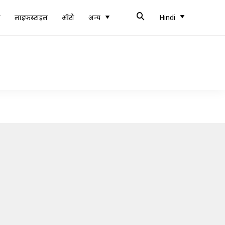
ब
लाइफस्टाइल
ऑटो
अन्य
Hindi