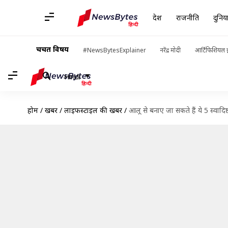
देश
राजनीति
दुनिय
चर्चित विषय
#NewsBytesExplainer
नरेंद्र मोदी
आर्टिफिशियल इ
Hindi
होम
/
खबरें
/
लाइफस्टाइल की खबरें
/
आलू से बनाए जा सकते हैं ये 5 स्वादिष